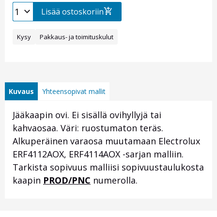
Lisää ostoskoriin
Kysy
Pakkaus- ja toimituskulut
Kuvaus
Yhteensopivat mallit
Jääkaapin ovi. Ei sisällä ovihyllyjä tai
kahvaosaa. Väri: ruostumaton teräs.
Alkuperäinen varaosa muutamaan Electrolux
ERF4112AOX, ERF4114AOX -sarjan malliin.
Tarkista sopivuus malliisi sopivuustaulukosta
kaapin
PROD/PNC
numerolla.