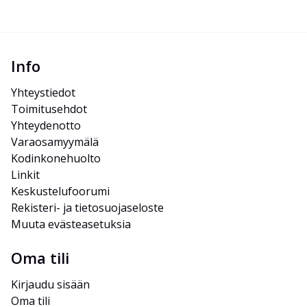
Info
Yhteystiedot
Toimitusehdot
Yhteydenotto
Varaosamyymälä
Kodinkonehuolto
Linkit
Keskustelufoorumi
Rekisteri- ja tietosuojaseloste
Muuta evästeasetuksia
Oma tili
Kirjaudu sisään
Oma tili