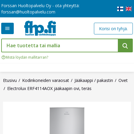
Forssan Huoltopalvelu Oy - ota yhteyttä:
forssan@huoltopalvelu.com
Korisi on tyhjä.
Mistä löydän mallitarran?
Etusivu
Kodinkoneiden varaosat
Jääkaappi / pakastin
Ovet
Electrolux ERF4114AOX jääkaapin ovi, teräs