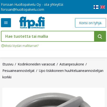
Forssan Huoltopalvelu Oy - ota yhteyttä:
forssan@huoltopalvelu.com
Korisi on tyhjä.
Mistä löydän mallitarran?
Etusivu
Kodinkoneiden varaosat
Astianpesukone
Pesuaineannostelijat
Upo tiskikoneen huuhteluaineannostelijan
korkki