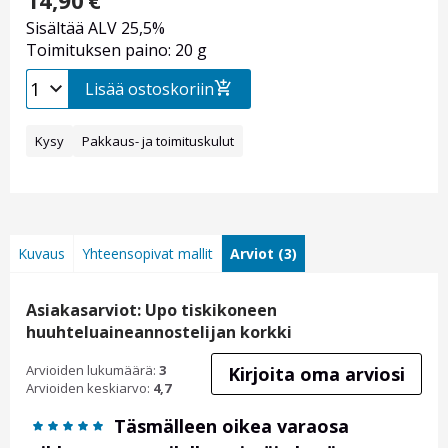
14,90
€
Sisältää ALV 25,5%
Toimituksen paino: 20 g
Lisää ostoskoriin
Kysy
Pakkaus- ja toimituskulut
Kuvaus
Yhteensopivat mallit
Arviot (3)
Asiakasarviot: Upo tiskikoneen
huuhteluaineannostelijan korkki
Arvioiden lukumäärä:
3
Kirjoita oma arviosi
Arvioiden keskiarvo:
4,7
Täsmälleen oikea varaosa