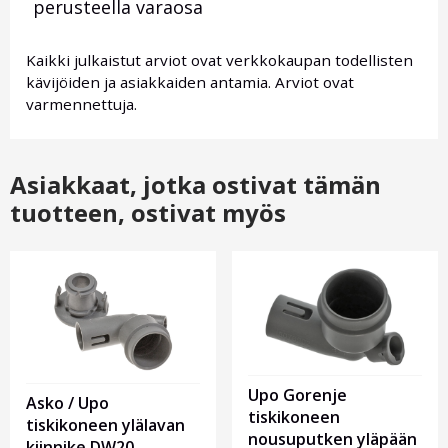
perusteella varaosa
Kaikki julkaistut arviot ovat verkkokaupan todellisten
kävijöiden ja asiakkaiden antamia. Arviot ovat
varmennettuja.
Asiakkaat, jotka ostivat tämän
tuotteen, ostivat myös
Upo Gorenje
Asko / Upo
tiskikoneen
tiskikoneen ylälavan
nousuputken yläpään
kiinnike DW20