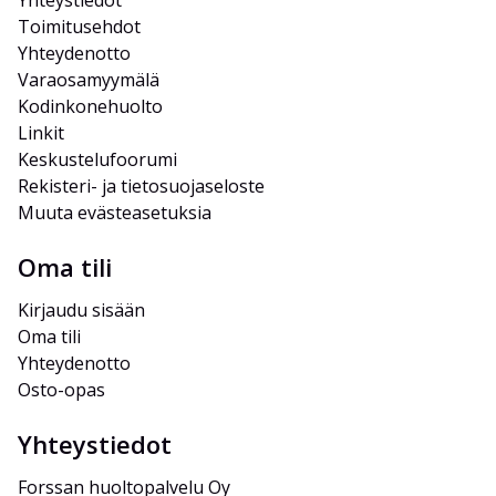
Yhteystiedot
Toimitusehdot
Yhteydenotto
Varaosamyymälä
Kodinkonehuolto
Linkit
Keskustelufoorumi
Rekisteri- ja tietosuojaseloste
Muuta evästeasetuksia
Oma tili
Kirjaudu sisään
Oma tili
Yhteydenotto
Osto-opas
Yhteystiedot
Forssan huoltopalvelu Oy