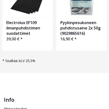
Electrolux EF109
Pyykinpesukoneen
ilmanpuhdistimen
puhdistusaine 2x 50g
suodattimet
(9029865616)
39,00
€
*
16,90
€
*
*
Sisältää ALV 25,5%
Info