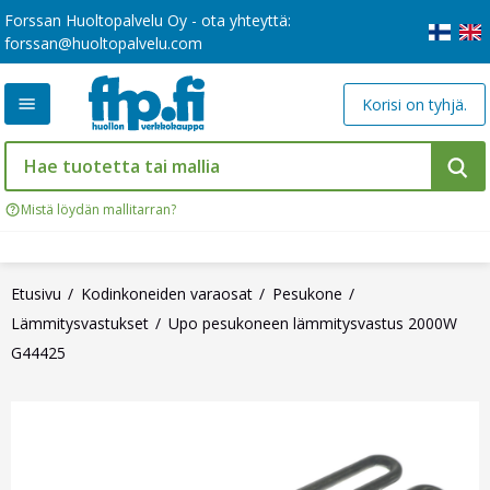
Forssan Huoltopalvelu Oy - ota yhteyttä:
forssan@huoltopalvelu.com
Korisi on tyhjä.
Mistä löydän mallitarran?
Etusivu
Kodinkoneiden varaosat
Pesukone
Lämmitysvastukset
Upo pesukoneen lämmitysvastus 2000W
G44425