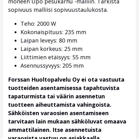
moneen Upo pesukarhu -malliin. Tarkista
sopivuus malliisi sopivuustaulukosta.
Teho: 2000 W
Kokonaispituus: 235 mm
Laipan leveys: 80 mm
Laipan korkeus: 25 mm
Liittimien etäisyys: 55 mm
Asennussyvyys: 205 mm
Forssan Huoltopalvelu Oy ei ota vastuuta
tuotteiden asentamisessa tapahtuvista
tapaturmista tai väärin asennetun
tuotteen aiheuttamista vahingoista.
Sähköisten varaosien asentamiseen
tarvitaan lain mukaan sähköluvat omaava
ammattilainen. Itse asennetuista
varaosista vastuu on asiakkaalla.