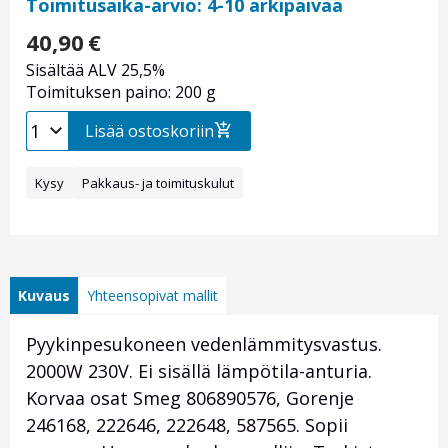
Toimitusaika-arvio: 4-10 arkipäivää
40,90
€
Sisältää ALV 25,5%
Toimituksen paino: 200 g
Lisää ostoskoriin
Kysy
Pakkaus- ja toimituskulut
Kuvaus
Yhteensopivat mallit
Pyykinpesukoneen vedenlämmitysvastus.
2000W 230V. Ei sisällä lämpötila-anturia.
Korvaa osat Smeg 806890576, Gorenje
246168, 222646, 222648, 587565. Sopii