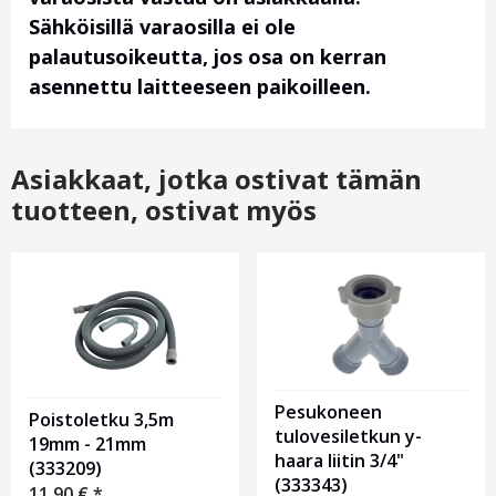
Sähköisillä varaosilla ei ole
palautusoikeutta, jos osa on kerran
asennettu laitteeseen paikoilleen.
Asiakkaat, jotka ostivat tämän
tuotteen, ostivat myös
Pesukoneen
Poistoletku 3,5m
tulovesiletkun y-
19mm - 21mm
haara liitin 3/4"
(333209)
(333343)
11,90
€
*