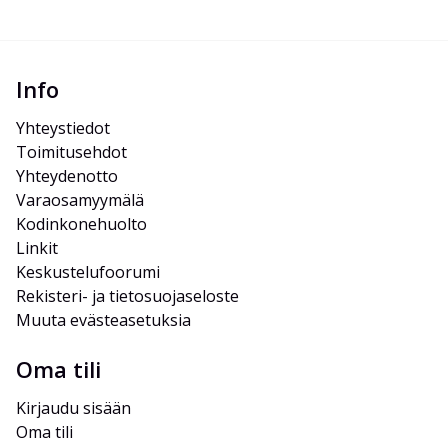
Info
Yhteystiedot
Toimitusehdot
Yhteydenotto
Varaosamyymälä
Kodinkonehuolto
Linkit
Keskustelufoorumi
Rekisteri- ja tietosuojaseloste
Muuta evästeasetuksia
Oma tili
Kirjaudu sisään
Oma tili