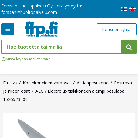
Forssan Huoltopalvelu Oy - ota yhteyttä:
forssan@huoltopalvelu.com
Korisi on tyhjä.
Mistä löydän mallitarran?
Etusivu
Kodinkoneiden varaosat
Astianpesukone
Pesulavat
ja niiden osat
AEG / Electrolux tiskikoneen alempi pesulapa
1526523400