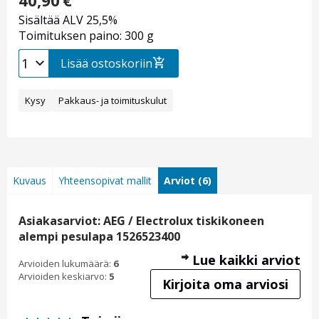
40,90
€
Sisältää ALV 25,5%
Toimituksen paino: 300 g
Lisää ostoskoriin
Kysy
Pakkaus- ja toimituskulut
Kuvaus
Yhteensopivat mallit
Arviot (6)
Asiakasarviot: AEG / Electrolux tiskikoneen
alempi pesulapa 1526523400
Lue kaikki arviot
Arvioiden lukumäärä:
6
Arvioiden keskiarvo:
5
Kirjoita oma arviosi