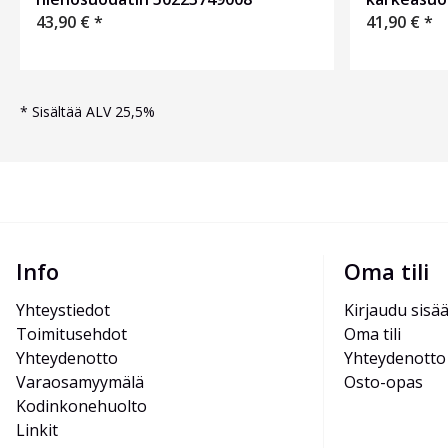
43,90
€
*
41,90
€
*
*
Sisältää ALV 25,5%
Info
Oma tili
Yhteystiedot
Kirjaudu sisä
Toimitusehdot
Oma tili
Yhteydenotto
Yhteydenotto
Varaosamyymälä
Osto-opas
Kodinkonehuolto
Linkit