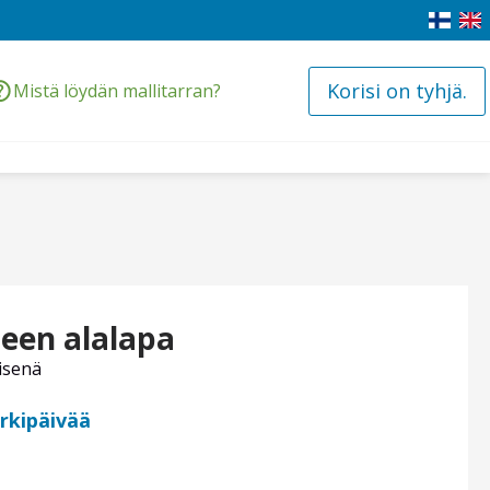
Korisi on tyhjä.
Mistä löydän mallitarran?
neen alalapa
isenä
arkipäivää