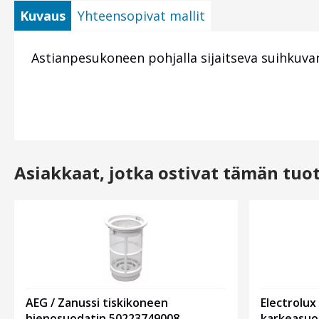
Kuvaus
Yhteensopivat mallit
Astianpesukoneen pohjalla sijaitseva suihkuvarsi
Asiakkaat, jotka ostivat tämän tuo
AEG / Zanussi tiskikoneen
Electrolux
hienosuodatin 50223749008
karkeasuo