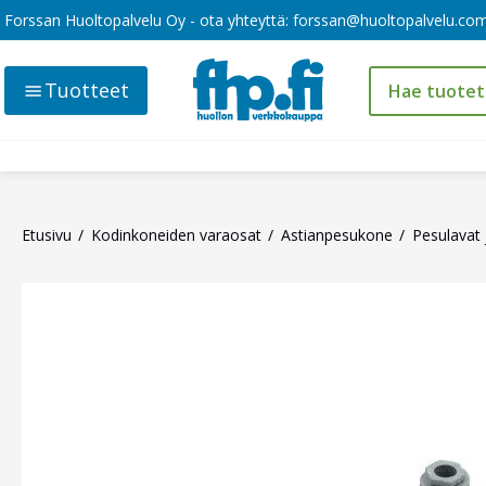
Forssan Huoltopalvelu Oy - ota yhteyttä:
forssan@huoltopalvelu.co
Tuotteet
Etusivu
Kodinkoneiden varaosat
Astianpesukone
Pesulavat 