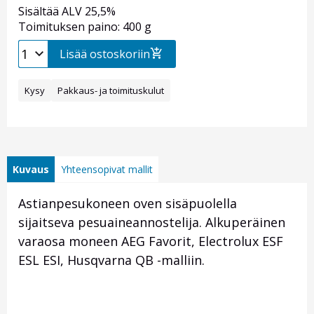
Sisältää ALV 25,5%
Toimituksen paino: 400 g
Lisää ostoskoriin
Kysy
Pakkaus- ja toimituskulut
Kuvaus
Yhteensopivat mallit
Astianpesukoneen oven sisäpuolella
sijaitseva pesuaineannostelija. Alkuperäinen
varaosa moneen AEG Favorit, Electrolux ESF
ESL ESI, Husqvarna QB -malliin.