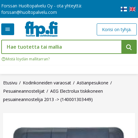
Forssan Huoltopalvelu Oy - ota yhteyttä:
forssan@huoltopalvelu.com
Korisi on tyhjä.
Mistä löydän mallitarran?
Etusivu
Kodinkoneiden varaosat
Astianpesukone
Pesuaineannostelijat
AEG Electrolux tiskikoneen
pesuaineannostelija 2013 -> (140001303449)