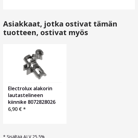
Asiakkaat, jotka ostivat tämän
tuotteen, ostivat myös
Electrolux alakorin
lautastelineen
kiinnike 8072828026
6,90
€
*
*
Sisältää ALV 25,5%