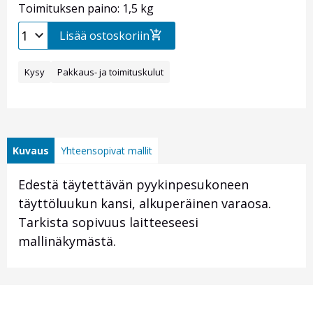
Toimituksen paino: 1,5 kg
Lisää ostoskoriin
Kysy
Pakkaus- ja toimituskulut
Kuvaus
Yhteensopivat mallit
Edestä täytettävän pyykinpesukoneen
täyttöluukun kansi, alkuperäinen varaosa.
Tarkista sopivuus laitteeseesi
mallinäkymästä.