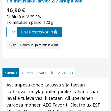
Toimitusaika-arvio: 2-7 arkipäivää
16,90
€
Sisältää ALV 25,5%
Toimituksen paino: 120 g
Lisää ostoskoriin
Kysy
Pakkaus- ja toimituskulut
Kuvaus
Yhteensopivat mallit
Arviot (1)
Astianpesukonee katossa sijaitsevan
suihkuvarren yläpuolen pidike. tähän osaan
lavalle tuleva vesi liitetään. Alkuperäinen
varaosa moneen AEG Favorit, Electrolux ESF