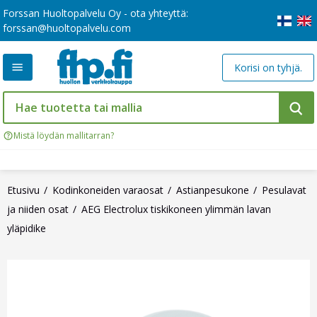
Forssan Huoltopalvelu Oy - ota yhteyttä:
forssan@huoltopalvelu.com
Korisi on tyhjä.
Mistä löydän mallitarran?
Etusivu
Kodinkoneiden varaosat
Astianpesukone
Pesulavat
ja niiden osat
AEG Electrolux tiskikoneen ylimmän lavan
yläpidike