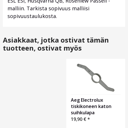
ESL ESI, Husqvarna QB, Rosenlew Passeli -
malliin. Tarkista sopivuus malliisi
sopivuustaulukosta.
Asiakkaat, jotka ostivat tämän
tuotteen, ostivat myös
Otsikko
1
Aeg Electrolux
tiskikoneen katon
suihkulapa
19,90
€
*