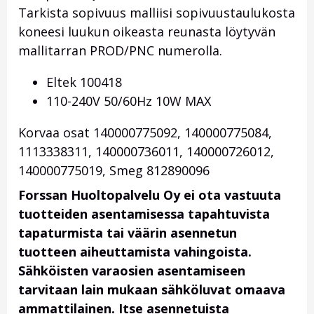
Tarkista sopivuus malliisi sopivuustaulukosta
koneesi luukun oikeasta reunasta löytyvän
mallitarran PROD/PNC numerolla.
Eltek 100418
110-240V 50/60Hz 10W MAX
Korvaa osat 140000775092, 140000775084,
1113338311, 140000736011, 140000726012,
140000775019, Smeg 812890096
Forssan Huoltopalvelu Oy ei ota vastuuta
tuotteiden asentamisessa tapahtuvista
tapaturmista tai väärin asennetun
tuotteen aiheuttamista vahingoista.
Sähköisten varaosien asentamiseen
tarvitaan lain mukaan sähköluvat omaava
ammattilainen. Itse asennetuista