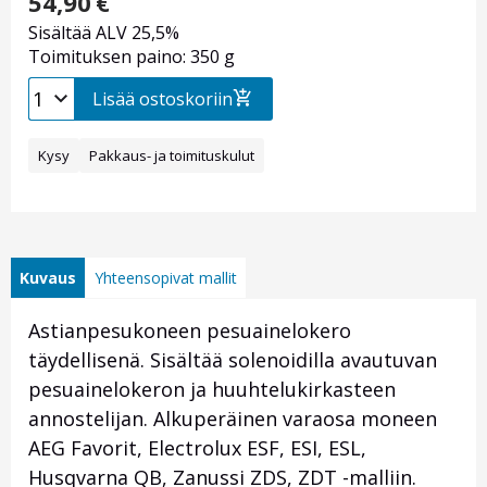
54,90
€
Sisältää ALV 25,5%
Toimituksen paino: 350 g
Lisää ostoskoriin
Kysy
Pakkaus- ja toimituskulut
Kuvaus
Yhteensopivat mallit
Astianpesukoneen pesuainelokero
täydellisenä. Sisältää solenoidilla avautuvan
pesuainelokeron ja huuhtelukirkasteen
annostelijan. Alkuperäinen varaosa moneen
AEG Favorit, Electrolux ESF, ESI, ESL,
Husqvarna QB, Zanussi ZDS, ZDT -malliin.