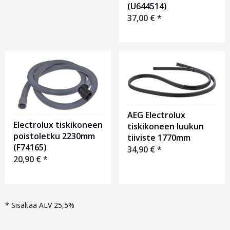
(U644514)
37,00
€
*
AEG Electrolux
Electrolux tiskikoneen
tiskikoneen luukun
poistoletku 2230mm
tiiviste 1770mm
(F74165)
34,90
€
*
20,90
€
*
*
Sisältää ALV 25,5%