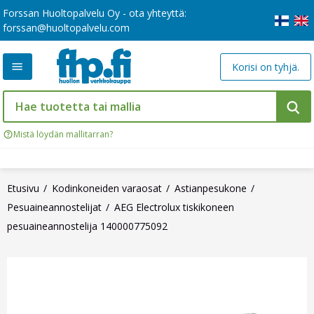
Forssan Huoltopalvelu Oy - ota yhteyttä:
forssan@huoltopalvelu.com
Korisi on tyhjä.
Mistä löydän mallitarran?
Etusivu
Kodinkoneiden varaosat
Astianpesukone
Pesuaineannostelijat
AEG Electrolux tiskikoneen
pesuaineannostelija 140000775092