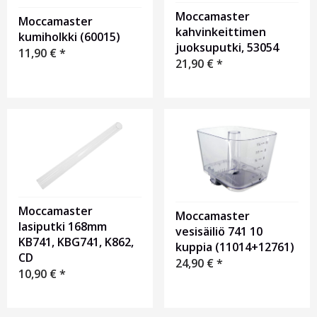
Moccamaster
Moccamaster
kahvinkeittimen
kumiholkki (60015)
juoksuputki, 53054
11,90
€
*
21,90
€
*
Moccamaster
Moccamaster
lasiputki 168mm
vesisäiliö 741 10
KB741, KBG741, K862,
kuppia (11014+12761)
CD
24,90
€
*
10,90
€
*