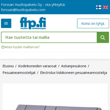
Forssan Huoltopalvelu Oy - ota yhteyttä:
forssan@huoltopalvelu.com
Korisi on tyhjä.
Mistä löydän mallitarran?
Etusivu
Kodinkoneiden varaosat
Astianpesukone
Pesuaineannostelijat
Electrolux tiskikoneen pesuaineannostelija