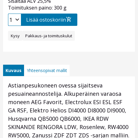
Sisältää ALV 25,5%
Toimituksen paino: 300 g
Lisää ostoskoriin
Kysy
Pakkaus- ja toimituskulut
Kuvaus
Yhteensopivat mallit
Astianpesukoneen ovessa sijaitseva
pesuaineannostelija. Alkuperäinen varaosa
moneen AEG Favorit, Electrolux ESI ESL ESF
GA RSF, Elektro Helios DI4000 DI8000 DI9000,
Husqvarna QB5000 QB6000, IKEA RDW
SKINANDE RENGORA LDW, Rosenlew, RW4000
RW5000, Zanussi ZDF ZDT ZDS -sarjan malliin.