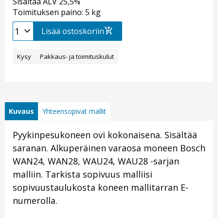
Sisältää ALV 25,5%
Toimituksen paino: 5 kg
Lisää ostoskoriin
Kysy
Pakkaus- ja toimituskulut
Kuvaus
Yhteensopivat mallit
Pyykinpesukoneen ovi kokonaisena. Sisältää
saranan. Alkuperäinen varaosa moneen Bosch
WAN24, WAN28, WAU24, WAU28 -sarjan
malliin. Tarkista sopivuus malliisi
sopivuustaulukosta koneen mallitarran E-
numerolla.