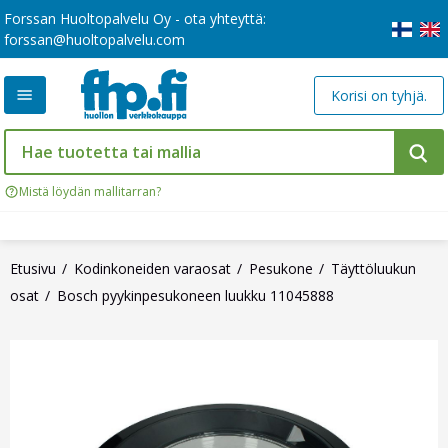
Forssan Huoltopalvelu Oy - ota yhteyttä:
forssan@huoltopalvelu.com
Korisi on tyhjä.
Mistä löydän mallitarran?
Etusivu
Kodinkoneiden varaosat
Pesukone
Täyttöluukun
osat
Bosch pyykinpesukoneen luukku 11045888