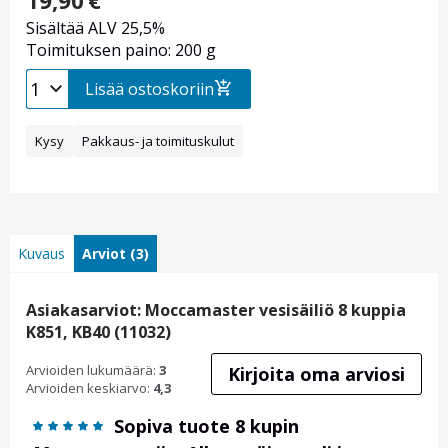
19,90
€
Sisältää ALV 25,5%
Toimituksen paino: 200 g
Lisää ostoskoriin
Kysy
Pakkaus- ja toimituskulut
Kuvaus
Arviot (3)
Asiakasarviot: Moccamaster vesisäiliö 8 kuppia
K851, KB40 (11032)
Arvioiden lukumäärä:
3
Kirjoita oma arviosi
Arvioiden keskiarvo:
4,3
Sopiva tuote 8 kupin