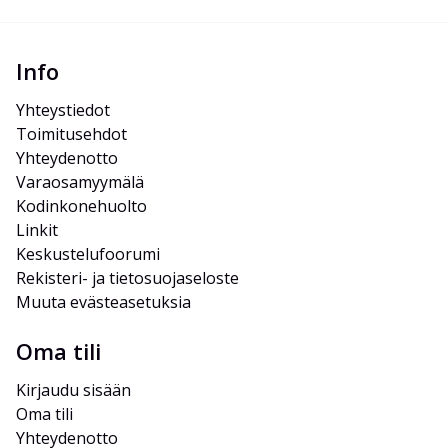
Info
Yhteystiedot
Toimitusehdot
Yhteydenotto
Varaosamyymälä
Kodinkonehuolto
Linkit
Keskustelufoorumi
Rekisteri- ja tietosuojaseloste
Muuta evästeasetuksia
Oma tili
Kirjaudu sisään
Oma tili
Yhteydenotto