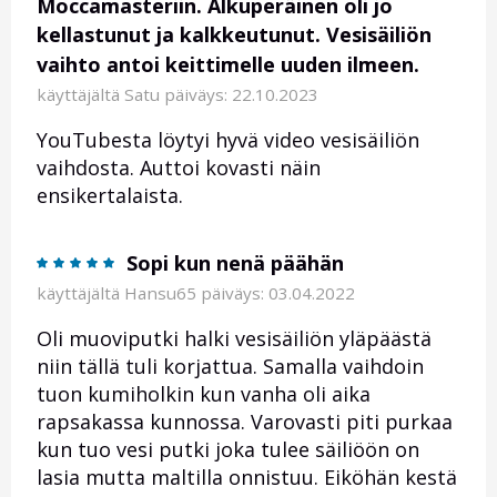
Moccamasteriin. Alkuperäinen oli jo
kellastunut ja kalkkeutunut. Vesisäiliön
vaihto antoi keittimelle uuden ilmeen.
käyttäjältä
Satu
päiväys: 22.10.2023
YouTubesta löytyi hyvä video vesisäiliön
vaihdosta. Auttoi kovasti näin
ensikertalaista.
Sopi kun nenä päähän
käyttäjältä
Hansu65
päiväys: 03.04.2022
Oli muoviputki halki vesisäiliön yläpäästä
niin tällä tuli korjattua. Samalla vaihdoin
tuon kumiholkin kun vanha oli aika
rapsakassa kunnossa. Varovasti piti purkaa
kun tuo vesi putki joka tulee säiliöön on
lasia mutta maltilla onnistuu. Eiköhän kestä