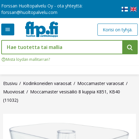
Forssan Huoltopalvelu Oy - ota yhteyttä:
forssan@huoltopalvelu.com
Korisi on tyhjä.
Mistä löydän mallitarran?
Etusivu
Kodinkoneiden varaosat
Moccamaster varaosat
Muoviosat
Moccamaster vesisäiliö 8 kuppia K851, KB40
(11032)