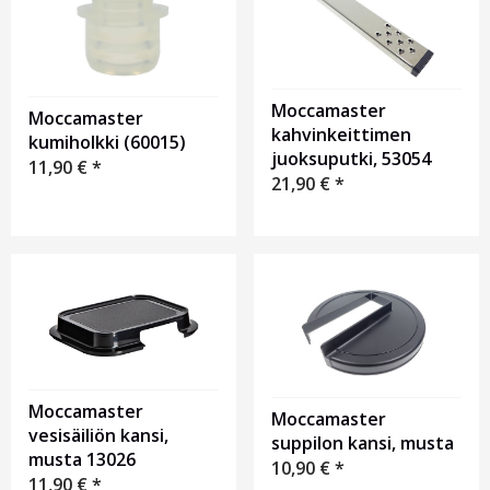
Moccamaster
Moccamaster
kahvinkeittimen
kumiholkki (60015)
juoksuputki, 53054
11,90
€
*
21,90
€
*
Moccamaster
Moccamaster
vesisäiliön kansi,
suppilon kansi, musta
musta 13026
10,90
€
*
11,90
€
*