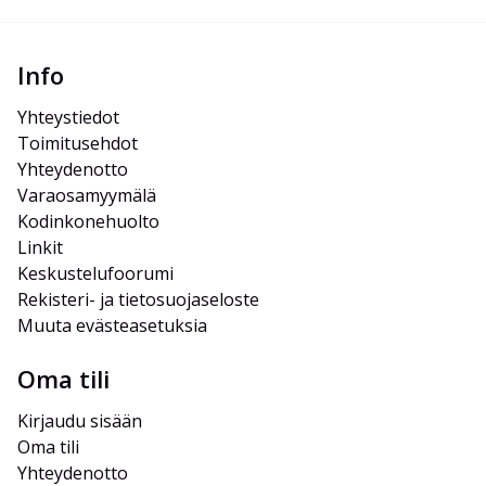
Info
Yhteystiedot
Toimitusehdot
Yhteydenotto
Varaosamyymälä
Kodinkonehuolto
Linkit
Keskustelufoorumi
Rekisteri- ja tietosuojaseloste
Muuta evästeasetuksia
Oma tili
Kirjaudu sisään
Oma tili
Yhteydenotto