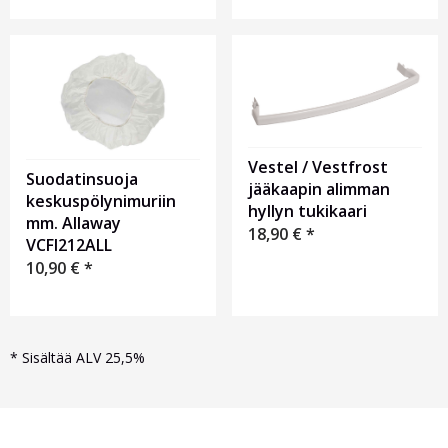
Vestel / Vestfrost
Suodatinsuoja
jääkaapin alimman
keskuspölynimuriin
hyllyn tukikaari
mm. Allaway
18,90
€
*
VCFI212ALL
10,90
€
*
*
Sisältää ALV 25,5%