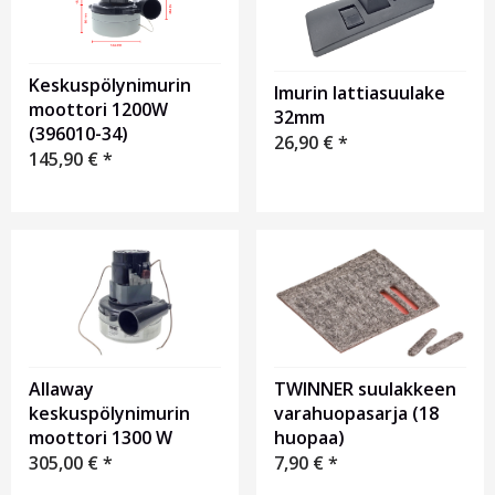
Keskuspölynimurin
Imurin lattiasuulake
moottori 1200W
32mm
(396010-34)
26,90
€
*
145,90
€
*
TWINNER suulakkeen
Allaway
varahuopasarja (18
keskuspölynimurin
huopaa)
moottori 1300 W
7,90
€
*
305,00
€
*