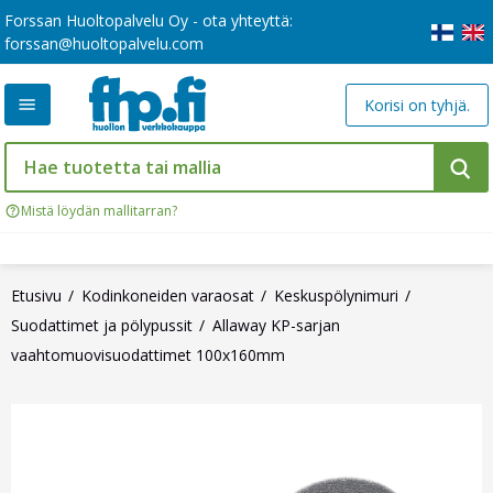
Forssan Huoltopalvelu Oy - ota yhteyttä:
forssan@huoltopalvelu.com
Korisi on tyhjä.
Mistä löydän mallitarran?
Etusivu
Kodinkoneiden varaosat
Keskuspölynimuri
Suodattimet ja pölypussit
Allaway KP-sarjan
vaahtomuovisuodattimet 100x160mm