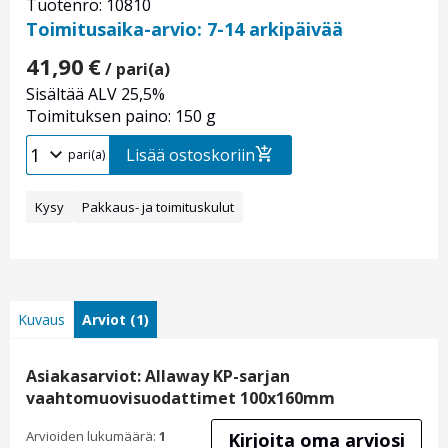
Tuotenro: 10810
Toimitusaika-arvio: 7-14 arkipäivää
41,90
€
/ pari(a)
Sisältää ALV 25,5%
Toimituksen paino: 150 g
Lisää ostoskoriin
pari(a)
Kysy
Pakkaus- ja toimituskulut
Kuvaus
Arviot (1)
Asiakasarviot: Allaway KP-sarjan
vaahtomuovisuodattimet 100x160mm
Arvioiden lukumäärä:
1
Kirjoita oma arviosi