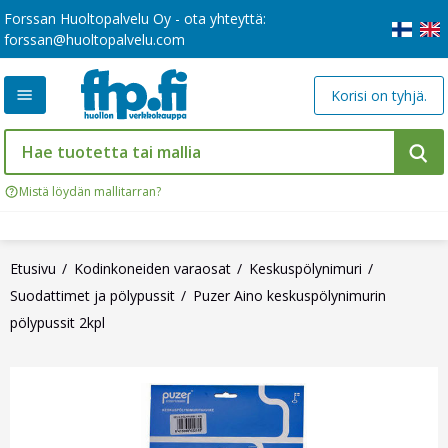
Forssan Huoltopalvelu Oy - ota yhteyttä:
forssan@huoltopalvelu.com
Korisi on tyhjä.
Mistä löydän mallitarran?
Etusivu
Kodinkoneiden varaosat
Keskuspölynimuri
Suodattimet ja pölypussit
Puzer Aino keskuspölynimurin
pölypussit 2kpl