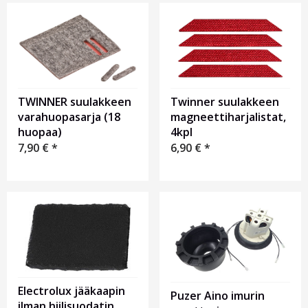
TWINNER suulakkeen
Twinner suulakkeen
varahuopasarja (18
magneettiharjalistat,
huopaa)
4kpl
7,90
€
*
6,90
€
*
Electrolux jääkaapin
Puzer Aino imurin
ilman hiilisuodatin