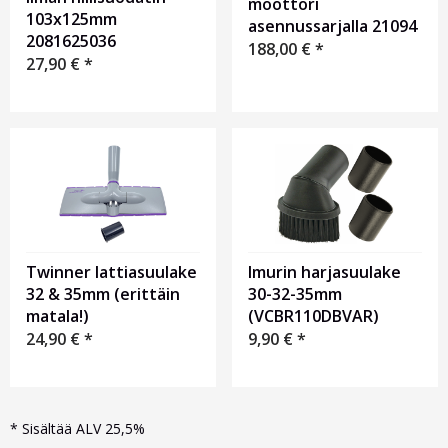
moottori
103x125mm
asennussarjalla 21094
2081625036
188,00
€
*
27,90
€
*
Twinner lattiasuulake
Imurin harjasuulake
32 & 35mm (erittäin
30-32-35mm
matala!)
(VCBR110DBVAR)
24,90
€
*
9,90
€
*
*
Sisältää ALV 25,5%