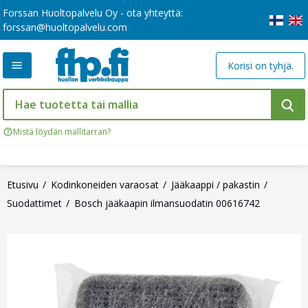
Forssan Huoltopalvelu Oy - ota yhteyttä:
forssan@huoltopalvelu.com
Korisi on tyhjä.
Mistä löydän mallitarran?
Etusivu
Kodinkoneiden varaosat
Jääkaappi / pakastin
Suodattimet
Bosch jääkaapin ilmansuodatin 00616742