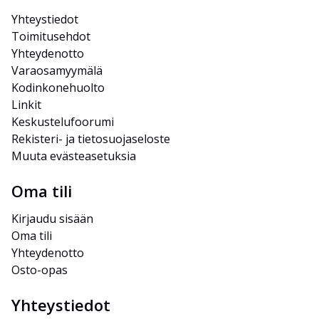
Yhteystiedot
Toimitusehdot
Yhteydenotto
Varaosamyymälä
Kodinkonehuolto
Linkit
Keskustelufoorumi
Rekisteri- ja tietosuojaseloste
Muuta evästeasetuksia
Oma tili
Kirjaudu sisään
Oma tili
Yhteydenotto
Osto-opas
Yhteystiedot