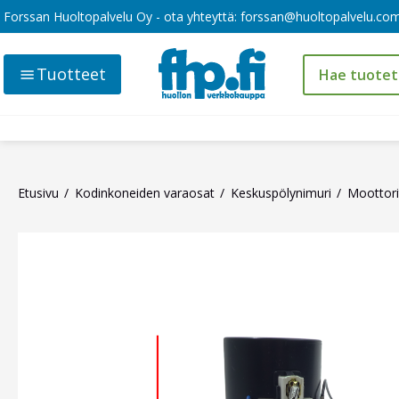
Forssan Huoltopalvelu Oy - ota yhteyttä:
forssan@huoltopalvelu.co
Tuotteet
Etusivu
Kodinkoneiden varaosat
Keskuspölynimuri
Moottori