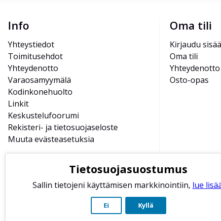
Info
Oma tili
Yhteystiedot
Kirjaudu sisä
Toimitusehdot
Oma tili
Yhteydenotto
Yhteydenotto
Varaosamyymälä
Osto-opas
Kodinkonehuolto
Linkit
Keskustelufoorumi
Rekisteri- ja tietosuojaseloste
Muuta evästeasetuksia
Tietosuojasuostumus
Sallin tietojeni käyttämisen markkinointiin,
lue lisää
Ei
Kyllä