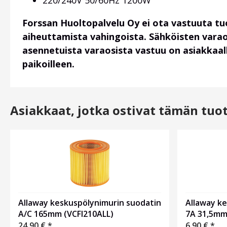
220/240V 50/60Hz 1200W
Forssan Huoltopalvelu Oy ei ota vastuuta t
aiheuttamista vahingoista. Sähköisten vara
asennetuista varaosista vastuu on asiakkaalla
paikoilleen.
Asiakkaat, jotka ostivat tämän tuo
Allaway k
Allaway keskuspölynimurin suodatin
7A 31,5m
A/C 165mm (VCFI210ALL)
6,90
€
*
24,90
€
*