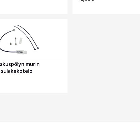
eskuspölynimurin
 sulakekotelo