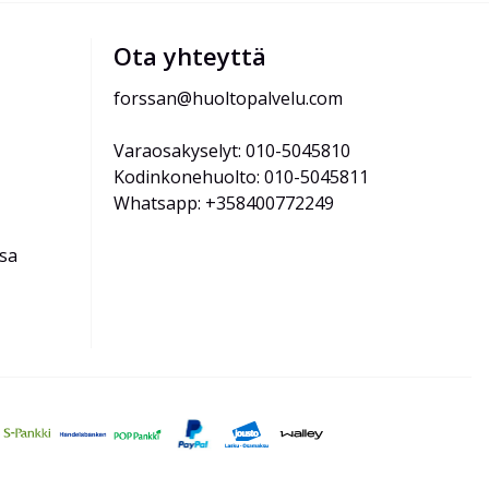
Ota yhteyttä
forssan@huoltopalvelu.com
Varaosakyselyt: 010-5045810
Kodinkonehuolto: 010-5045811
Whatsapp: +358400772249
ssa