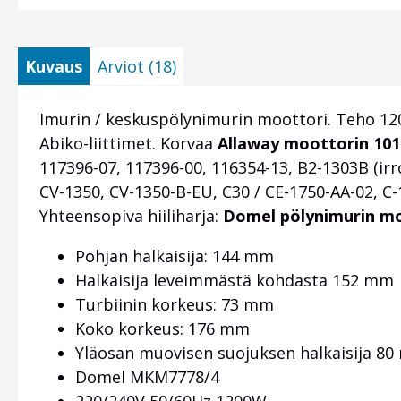
Kuvaus
Arviot (18)
Imurin / keskuspölynimurin moottori. Teho 120
Abiko-liittimet. Korvaa
Allaway moottorin 101
117396-07, 117396-00, 116354-13, B2-1303B (irro
CV-1350, CV-1350-B-EU, C30 / CE-1750-AA-02, C-
Yhteensopiva hiiliharja:
Domel pölynimurin moo
Pohjan halkaisija: 144 mm
Halkaisija leveimmästä kohdasta 152 mm
Turbiinin korkeus: 73 mm
Koko korkeus: 176 mm
Yläosan muovisen suojuksen halkaisija 8
Domel MKM7778/4