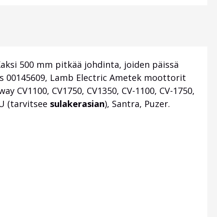
aksi 500 mm pitkää johdinta, joiden päissä
s 00145609, Lamb Electric Ametek moottorit
laway CV1100, CV1750, CV1350, CV-1100, CV-1750,
U (tarvitsee
sulakerasian
), Santra, Puzer.