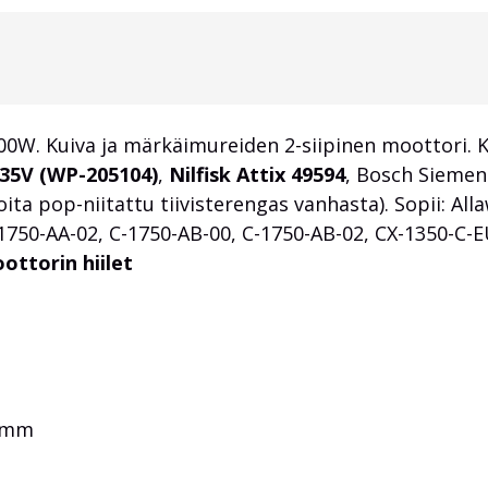
0W. Kuiva ja märkäimureiden 2-siipinen moottori. K
35V (WP-205104)
,
Nilfisk Attix 49594
, Bosch Siemen
ita pop-niitattu tiivisterengas vanhasta). Sopii: Al
1750-AA-02, C-1750-AB-00, C-1750-AB-02, CX-1350-C-E
ttorin hiilet
0 mm