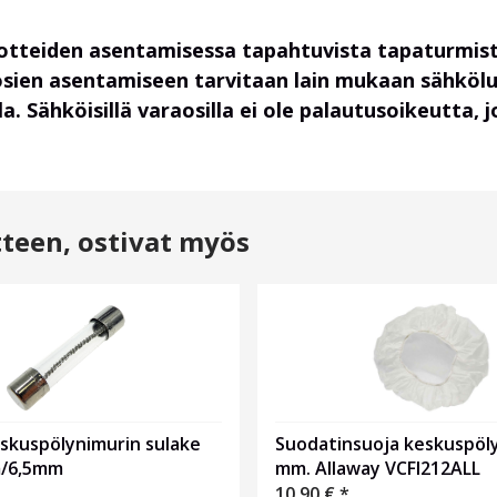
uotteiden asentamisessa tapahtuvista tapaturmist
osien asentamiseen tarvitaan lain mukaan sähköl
. Sähköisillä varaosilla ei ole palautusoikeutta,
tteen, ostivat myös
eskuspölynimurin sulake
Suodatinsuoja keskuspöly
m/6,5mm
mm. Allaway VCFI212ALL
10,90
€
*