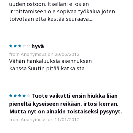
uuden ostoon. Itselläni ei osien
irroittamiseen ole sopivaa työkalua joten
toivotaan että kestää seuraava....
hyvä
from Anonymous on 20/06/2012
Vähän hankaluuksia asennuksen
kanssa.Suutin pitää katkaista.
Tuote vaikutti ensin hiukka liian
pieneltä kyseiseen reikään, irtosi kerran.
Mutta nyt on ainakin toistaiseksi pysynyt.
from Anonymous on 11/01/2012