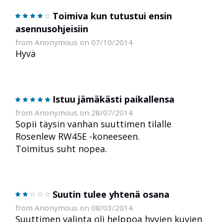
Toimiva kun tutustui ensin
asennusohjeisiin
from Anonymous on 07/10/2014
Hyvä
Istuu jämäkästi paikallensa
from Anonymous on 28/07/2014
Sopii täysin vanhan suuttimen tilalle
Rosenlew RW45E -koneeseen.
Toimitus suht nopea.
Suutin tulee yhtenä osana
from Anonymous on 08/03/2014
Suuttimen valinta oli helppoa hyvien kuvien