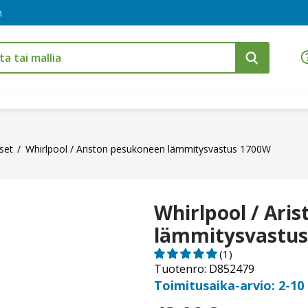
m
set
Whirlpool / Ariston pesukoneen lämmitysvastus 1700W
Whirlpool / Ari
lämmitysvastu
(1)
Tuotenro: D852479
Toimitusaika-arvio: 2-10