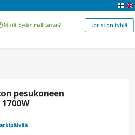
Korisi on tyhjä.
Mistä löydän mallitarran?
ston pesukoneen
s 1700W
 arkipäivää