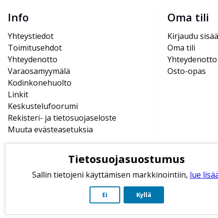
Info
Oma tili
Yhteystiedot
Kirjaudu sisä
Toimitusehdot
Oma tili
Yhteydenotto
Yhteydenotto
Varaosamyymälä
Osto-opas
Kodinkonehuolto
Linkit
Keskustelufoorumi
Rekisteri- ja tietosuojaseloste
Muuta evästeasetuksia
Tietosuojasuostumus
Sallin tietojeni käyttämisen markkinointiin,
lue lisää
Ei
Kyllä