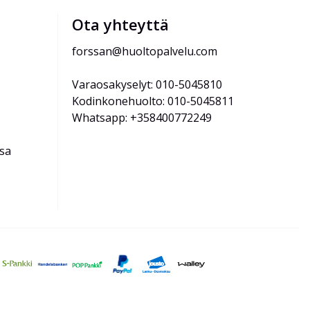
Ota yhteyttä
forssan@huoltopalvelu.com
Varaosakyselyt: 010-5045810
Kodinkonehuolto: 010-5045811
Whatsapp: +358400772249
ssa