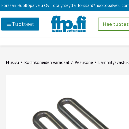
Forssan Huoltopalvelu Oy - ota yhteyttä:
forssan@huoltopalvelu.co
Tuotteet
Etusivu
Kodinkoneiden varaosat
Pesukone
Lämmitysvastuk