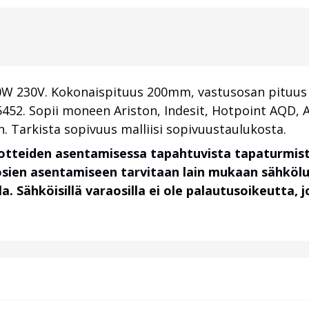
W 230V. Kokonaispituus 200mm, vastusosan pituus
55452. Sopii moneen Ariston, Indesit, Hotpoint A
 Tarkista sopivuus malliisi sopivuustaulukosta.
uotteiden asentamisessa tapahtuvista tapaturmist
osien asentamiseen tarvitaan lain mukaan sähköl
. Sähköisillä varaosilla ei ole palautusoikeutta,