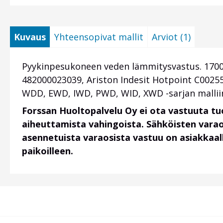
Kuvaus
Yhteensopivat mallit
Arviot (1)
Pyykinpesukoneen veden lämmitysvastus. 1700
482000023039, Ariston Indesit Hotpoint C002
WDD, EWD, IWD, PWD, WID, XWD -sarjan malliin.
Forssan Huoltopalvelu Oy ei ota vastuuta t
aiheuttamista vahingoista. Sähköisten vara
asennetuista varaosista vastuu on asiakkaalla
paikoilleen.