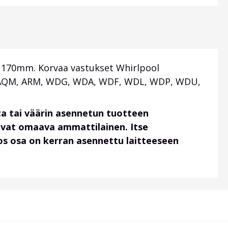
 170mm. Korvaa vastukset Whirlpool
QD, AQM, ARM, WDG, WDA, WDF, WDL, WDP, WDU,
a tai väärin asennetun tuotteen
uvat omaava ammattilainen. Itse
 jos osa on kerran asennettu laitteeseen