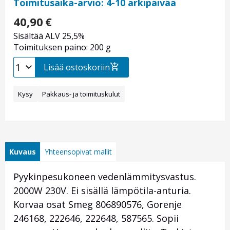
Toimitusaika-arvio: 4-10 arkipäivää
40,90
€
Sisältää ALV 25,5%
Toimituksen paino: 200 g
Lisää ostoskoriin
Kysy
Pakkaus- ja toimituskulut
Kuvaus
Yhteensopivat mallit
Pyykinpesukoneen vedenlämmitysvastus.
2000W 230V. Ei sisällä lämpötila-anturia.
Korvaa osat Smeg 806890576, Gorenje
246168, 222646, 222648, 587565. Sopii