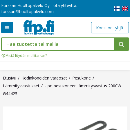
Forssan Huoltopalvelu Oy - ota yhteyttä:
forssan@huoltopalvelu.com
Korisi on tyhjä.
Mistä löydän mallitarran?
Etusivu
Kodinkoneiden varaosat
Pesukone
Lämmitysvastukset
Upo pesukoneen lämmitysvastus 2000W
G44425