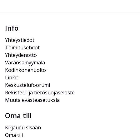
Info
Yhteystiedot
Toimitusehdot
Yhteydenotto
Varaosamyymälä
Kodinkonehuolto
Linkit
Keskustelufoorumi
Rekisteri- ja tietosuojaseloste
Muuta evästeasetuksia
Oma tili
Kirjaudu sisään
Oma tili