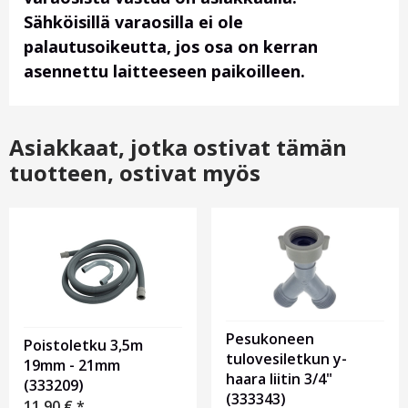
Sähköisillä varaosilla ei ole
palautusoikeutta, jos osa on kerran
asennettu laitteeseen paikoilleen.
Asiakkaat, jotka ostivat tämän
tuotteen, ostivat myös
Pesukoneen
Poistoletku 3,5m
tulovesiletkun y-
19mm - 21mm
haara liitin 3/4"
(333209)
(333343)
11,90
€
*