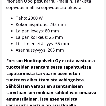
moneen Upo pesukarhu -malliin. Tarkista
sopivuus malliisi sopivuustaulukosta.
Teho: 2000 W
Kokonaispituus: 235 mm
Laipan leveys: 80 mm
Laipan korkeus: 25 mm
Liittimien etäisyys: 55 mm
Asennussyvyys: 205 mm
Forssan Huoltopalvelu Oy ei ota vastuuta
tuotteiden asentamisessa tapahtuvista
tapaturmista tai väärin asennetun
tuotteen aiheuttamista vahingoista.
Sähköisten varaosien asentamiseen
tarvitaan lain mukaan sähköluvat omaava
ammattilainen. Itse asennetuista
varaosista vastuu on asiakkaalla.