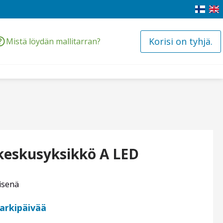
Korisi on tyhjä.
Mistä löydän mallitarran?
 keskusyksikkö A LED
isenä
 arkipäivää