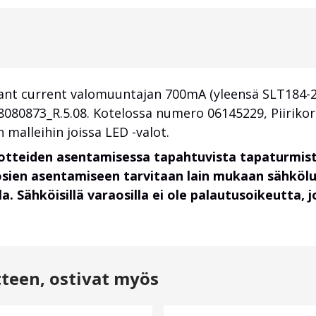
stant current valomuuntajan 700mA (yleensä SLT184-
08080873_R.5.08. Kotelossa numero 06145229, Piirik
an malleihin joissa LED -valot.
uotteiden asentamisessa tapahtuvista tapaturmist
osien asentamiseen tarvitaan lain mukaan sähköl
. Sähköisillä varaosilla ei ole palautusoikeutta,
tteen, ostivat myös