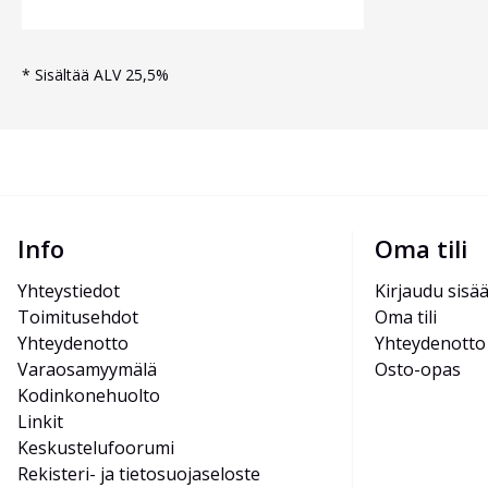
*
Sisältää ALV 25,5%
Info
Oma tili
Yhteystiedot
Kirjaudu sisä
Toimitusehdot
Oma tili
Yhteydenotto
Yhteydenotto
Varaosamyymälä
Osto-opas
Kodinkonehuolto
Linkit
Keskustelufoorumi
Rekisteri- ja tietosuojaseloste