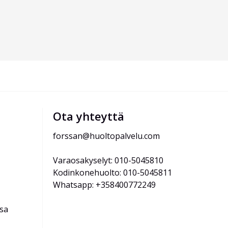
Ota yhteyttä
forssan@huoltopalvelu.com
Varaosakyselyt: 010-5045810
Kodinkonehuolto: 010-5045811
Whatsapp: +358400772249
ssa