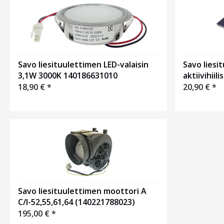
Savo liesituulettimen LED-valaisin
Savo liesi
3,1W 3000K 140186631010
aktiivihiil
18,90
€
*
20,90
€
*
Savo liesituulettimen moottori A
C/I-52,55,61,64 (140221788023)
195,00
€
*