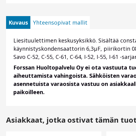
Kuvaus
Yhteensopivat mallit
Liesituulettimen keskusyksikkö. Sisältää con
käynnistyskondensaattorin 6,3µF, piirikortin 
Savo C-52, C-55, C-61, C-64, I-52, I-55, I-61 -sarj
Forssan Huoltopalvelu Oy ei ota vastuuta t
aiheuttamista vahingoista. Sähköisten vara
asennetuista varaosista vastuu on asiakkaalla
paikoilleen.
Asiakkaat, jotka ostivat tämän tuo