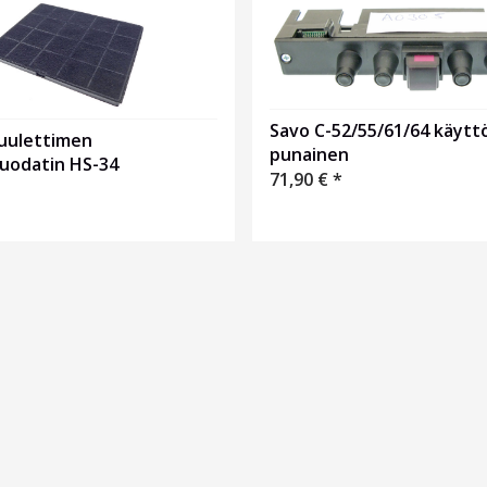
Savo C-52/55/61/64 käyttö
tuulettimen
punainen
isuodatin HS-34
71,90
€
*