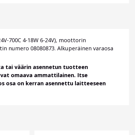
24V-700C 4-18W 6-24V), moottorin
ortin numero 08080873. Alkuperäinen varaosa
a tai väärin asennetun tuotteen
uvat omaava ammattilainen. Itse
 jos osa on kerran asennettu laitteeseen