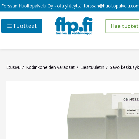
Forssan Huoltopalvelu Oy - ota yhteyttä:
forssan@huoltopalvelu.co
Tuotteet
Etusivu
Kodinkoneiden varaosat
Liesituuletin
Savo keskusyk