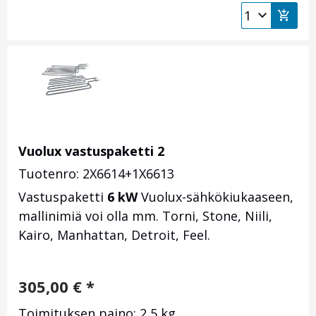
Vuolux vastuspaketti 2
Tuotenro: 2X6614+1X6613
Vastuspaketti
6 kW
Vuolux-sähkökiukaaseen,
mallinimiä voi olla mm. Torni, Stone, Niili,
Kairo, Manhattan, Detroit, Feel.
305,00
€
*
Toimituksen paino: 2,5 kg