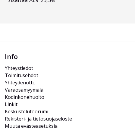
*
Sisältää ALV 25,5%
Info
Yhteystiedot
Toimitusehdot
Yhteydenotto
Varaosamyymälä
Kodinkonehuolto
Linkit
Keskustelufoorumi
Rekisteri- ja tietosuojaseloste
Muuta evästeasetuksia