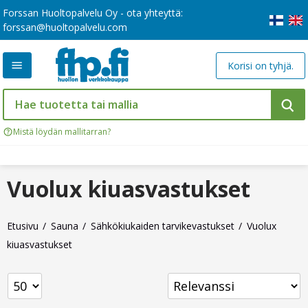
Forssan Huoltopalvelu Oy - ota yhteyttä:
forssan@huoltopalvelu.com
Korisi on tyhjä.
Mistä löydän mallitarran?
Vuolux kiuasvastukset
Etusivu
Sauna
Sähkökiukaiden tarvikevastukset
Vuolux
kiuasvastukset