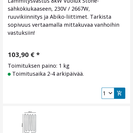
Lämmitysvastus 8kW Vuolux Stone-
sähkökiukaaseen, 230V / 2667W,
ruuvikiinnitys ja Abiko-liittimet. Tarkista
sopivuus vertaamalla mittakuvaa vanhoihin
vastuksiin!
103,90
€
*
Toimituksen paino: 1 kg
Toimitusaika 2-4 arkipäivää.