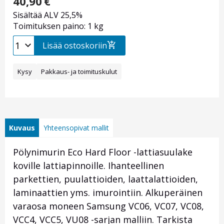
40,90
€
Sisältää ALV 25,5%
Toimituksen paino: 1 kg
Lisää ostoskoriin
Kysy
Pakkaus- ja toimituskulut
Kuvaus
Yhteensopivat mallit
Pölynimurin Eco Hard Floor -lattiasuulake
koville lattiapinnoille. Ihanteellinen
parkettien, puulattioiden, laattalattioiden,
laminaattien yms. imurointiin. Alkuperäinen
varaosa moneen Samsung VC06, VC07, VC08,
VCC4, VCC5, VU08 -sarjan malliin. Tarkista