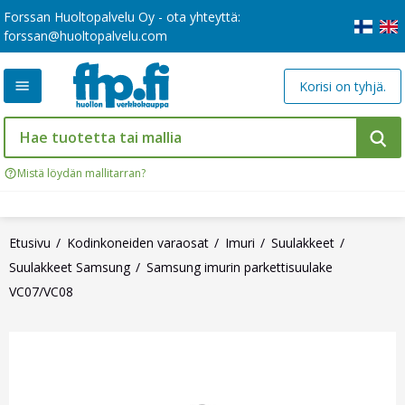
Forssan Huoltopalvelu Oy - ota yhteyttä:
forssan@huoltopalvelu.com
Korisi on tyhjä.
Mistä löydän mallitarran?
Etusivu
Kodinkoneiden varaosat
Imuri
Suulakkeet
Suulakkeet Samsung
Samsung imurin parkettisuulake
VC07/VC08