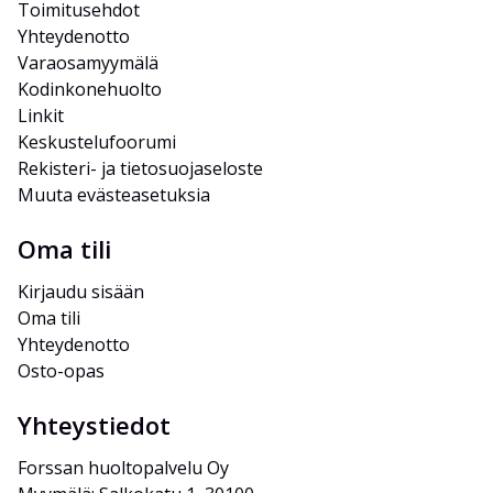
Toimitusehdot
Yhteydenotto
Varaosamyymälä
Kodinkonehuolto
Linkit
Keskustelufoorumi
Rekisteri- ja tietosuojaseloste
Muuta evästeasetuksia
Oma tili
Kirjaudu sisään
Oma tili
Yhteydenotto
Osto-opas
Yhteystiedot
Forssan huoltopalvelu Oy