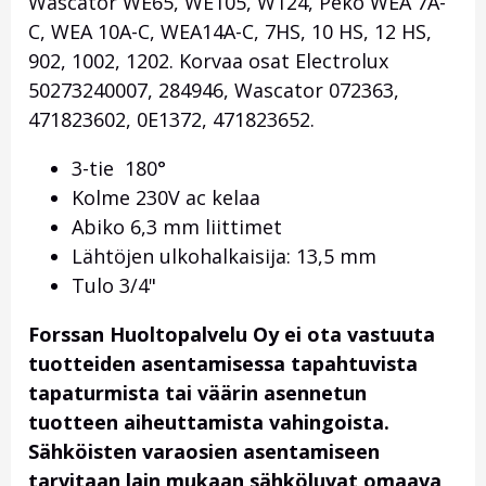
Wascator WE65, WE105, W124, Peko WEA 7A-
C, WEA 10A-C, WEA14A-C, 7HS, 10 HS, 12 HS,
902, 1002, 1202. Korvaa osat Electrolux
50273240007, 284946, Wascator 072363,
471823602, 0E1372, 471823652.
3-tie 180°
Kolme 230V ac kelaa
Abiko 6,3 mm liittimet
Lähtöjen ulkohalkaisija: 13,5 mm
Tulo 3/4"
Forssan Huoltopalvelu Oy ei ota vastuuta
tuotteiden asentamisessa tapahtuvista
tapaturmista tai väärin asennetun
tuotteen aiheuttamista vahingoista.
Sähköisten varaosien asentamiseen
tarvitaan lain mukaan sähköluvat omaava