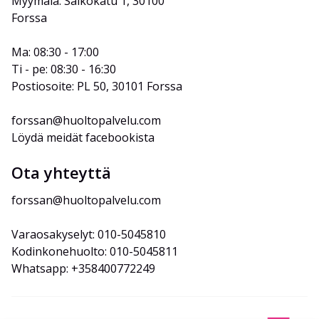
Myymälä: Salkokatu 1, 30100 
Forssa
Ma: 08:30 - 17:00
Ti - pe: 08:30 - 16:30
Postiosoite: PL 50, 30101 Forssa
forssan@huoltopalvelu.com
Löydä meidät facebookista
Ota yhteyttä
forssan@huoltopalvelu.com
Varaosakyselyt: 010-5045810
Kodinkonehuolto: 010-5045811
Whatsapp: +358400772249