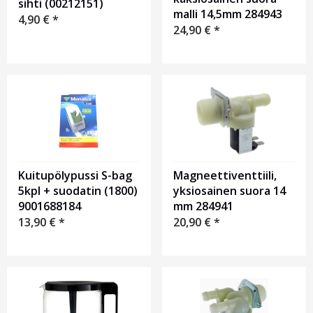
sihti (00212151)
malli 14,5mm 284943
4,90
€
*
24,90
€
*
Magneettiventtiili,
Kuitupölypussi S-bag
yksiosainen suora 14
5kpl + suodatin (1800)
mm 284941
9001688184
20,90
€
*
13,90
€
*