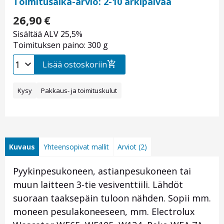
Toimitusaika-arvio: 2-10 arkipäivää
26,90
€
Sisältää ALV 25,5%
Toimituksen paino: 300 g
Lisää ostoskoriin
Kysy
Pakkaus- ja toimituskulut
Kuvaus
Yhteensopivat mallit
Arviot (2)
Pyykinpesukoneen, astianpesukoneen tai
muun laitteen 3-tie vesiventtiili. Lähdöt
suoraan taaksepäin tuloon nähden. Sopii mm.
moneen pesulakoneeseen, mm. Electrolux