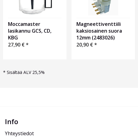
Moccamaster
Magneettiventtiili
lasikannu GCS, CD,
kaksiosainen suora
KBG
12mm (2483026)
27,90
€
*
20,90
€
*
*
Sisältää ALV 25,5%
Info
Yhteystiedot