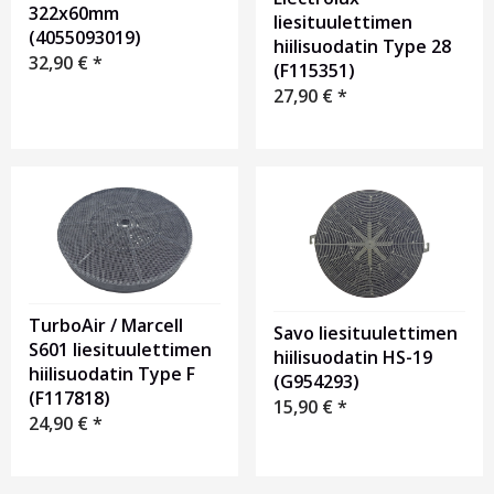
322x60mm
liesituulettimen
(4055093019)
hiilisuodatin Type 28
32,90
€
*
(F115351)
27,90
€
*
TurboAir / Marcell
Savo liesituulettimen
S601 liesituulettimen
hiilisuodatin HS-19
hiilisuodatin Type F
(G954293)
(F117818)
15,90
€
*
24,90
€
*