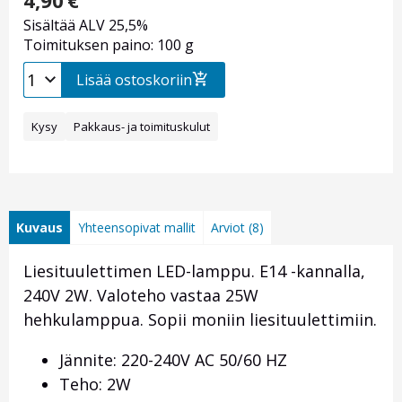
4,90
€
Sisältää ALV 25,5%
Toimituksen paino: 100 g
Lisää ostoskoriin
Kysy
Pakkaus- ja toimituskulut
Kuvaus
Yhteensopivat mallit
Arviot (8)
Liesituulettimen LED-lamppu. E14 -kannalla,
240V 2W. Valoteho vastaa 25W
hehkulamppua. Sopii moniin liesituulettimiin.
Jännite: 220-240V AC 50/60 HZ
Teho: 2W