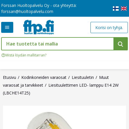
Forssan Huoltopalvelu Oy - ota yhteyttä:
forssan@huoltopalvelu.com
Korisi on tyhjä.
Mistä löydän mallitarran?
Etusivu
Kodinkoneiden varaosat
Liesituuletin
Muut
varaosat ja tarvikkeet
Liesituulettimen LED- lamppu E14 2W
(LBCHE14T25)