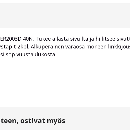
003D 40N. Tukee allasta sivuilta ja hillitsee sivutt
tystapit 2kpl. Alkuperäinen varaosa moneen linkkijou
iisi sopivuustaulukosta.
tteen, ostivat myös