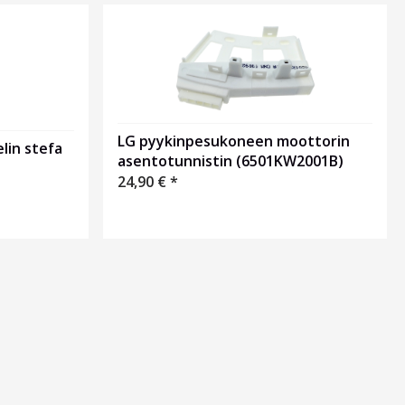
LG pyykinpesukoneen moottorin
lin stefa
asentotunnistin (6501KW2001B)
24,90
€
*