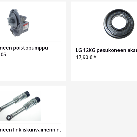
oneen poistopumppu
LG 12KG pesukoneen akse
505
17,90
€
*
neen link iskunvaimennin,