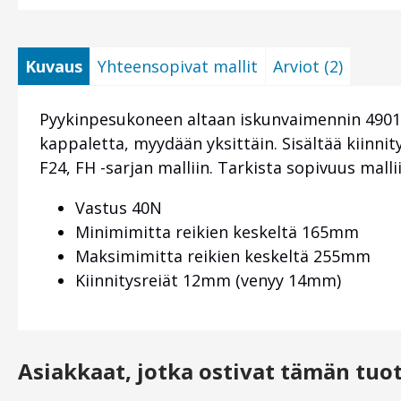
Kuvaus
Yhteensopivat mallit
Arviot (2)
Pyykinpesukoneen altaan iskunvaimennin 4901ER2
kappaletta, myydään yksittäin. Sisältää kiinni
F24, FH -sarjan malliin. Tarkista sopivuus mall
Vastus 40N
Minimimitta reikien keskeltä 165mm
Maksimimitta reikien keskeltä 255mm
Kiinnitysreiät 12mm (venyy 14mm)
Asiakkaat, jotka ostivat tämän tuo