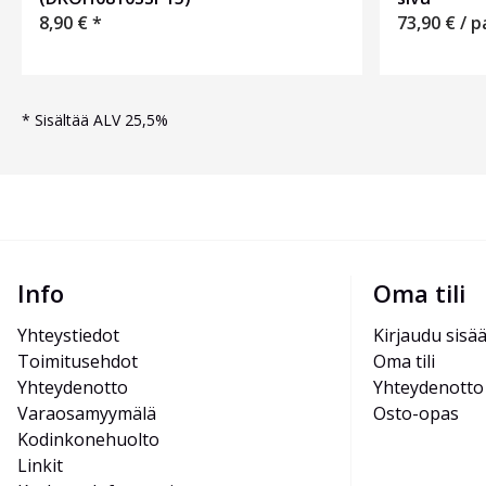
73,90
€
/ p
8,90
€
*
*
Sisältää ALV 25,5%
Info
Oma tili
Yhteystiedot
Kirjaudu sisä
Toimitusehdot
Oma tili
Yhteydenotto
Yhteydenotto
Varaosamyymälä
Osto-opas
Kodinkonehuolto
Linkit