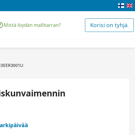
Korisi on tyhjä.
Mistä löydän mallitarran?
383EER3001U
iskunvaimennin
 arkipäivää