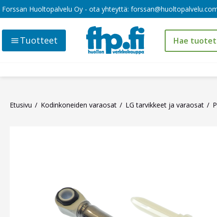
Forssan Huoltopalvelu Oy - ota yhteyttä:
forssan@huoltopalvelu.co
Tuotteet
Etusivu
Kodinkoneiden varaosat
LG tarvikkeet ja varaosat
P