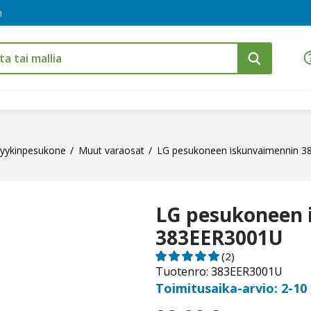
m
yykinpesukone
Muut varaosat
LG pesukoneen iskunvaimennin 
LG pesukoneen 
383EER3001U
(2)
Tuotenro: 383EER3001U
Toimitusaika-arvio: 2-10