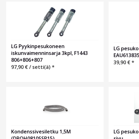
LG Pyykinpesukoneen
LG pesuk
iskunvaimenninsarja 3kpl, F1443
EAU61383
806+806+807
39,90
€
*
97,90
€
/ setti(ä) *
LG pesuko
Kondenssivesiletku 1,5M
sivu
(DROH0810SSP15)