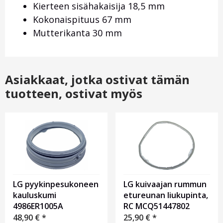
Kierteen sisähakaisija 18,5 mm
Kokonaispituus 67 mm
Mutterikanta 30 mm
Asiakkaat, jotka ostivat tämän
tuotteen, ostivat myös
LG pyykinpesukoneen
LG kuivaajan rummun
kauluskumi
etureunan liukupinta,
4986ER1005A
RC MCQ51447802
48,90
€
*
25,90
€
*