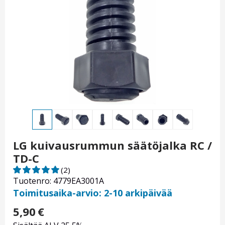
LG kuivausrummun säätöjalka RC /
TD-C
(2)
Tuotenro: 4779EA3001A
Toimitusaika-arvio: 2-10 arkipäivää
5,90
€