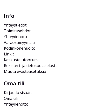
Info
Yhteystiedot
Toimitusehdot
Yhteydenotto
Varaosamyymälä
Kodinkonehuolto
Linkit
Keskustelufoorumi
Rekisteri- ja tietosuojaseloste
Muuta evästeasetuksia
Oma tili
Kirjaudu sisään
Oma tili
Yhteydenotto