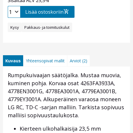
Sisältää ALV 25,5%
Lisää ostoskoriin
Kysy
Pakkaus- ja toimituskulut
Kuvaus
Yhteensopivat mallit
Arviot (2)
Rumpukuivaajan säätöjalka. Mustaa muovia,
kuminen pohja. Korvaa osat 4263FA3933A,
4778EN3001G, 4778EA3001A, 4779EA3001B,
4779EY3001A. Alkuperäinen varaosa moneen
LG RC, TD-C -sarjan malliin. Tarkista sopivuus
malliisi sopivuustaulukosta.
Kierteen ulkohalkaisija 23,5 mm