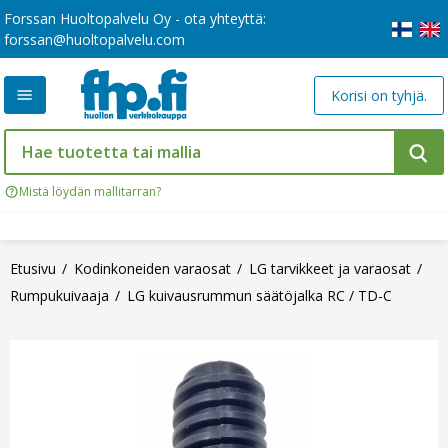
Forssan Huoltopalvelu Oy - ota yhteyttä:
forssan@huoltopalvelu.com
Korisi on tyhjä.
Mistä löydän mallitarran?
Etusivu
Kodinkoneiden varaosat
LG tarvikkeet ja varaosat
Rumpukuivaaja
LG kuivausrummun säätöjalka RC / TD-C