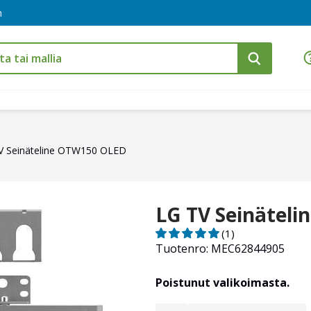
m
V Seinäteline OTW150 OLED
LG TV Seinätel
(1)
Tuotenro: MEC62844905
Poistunut valikoimasta.