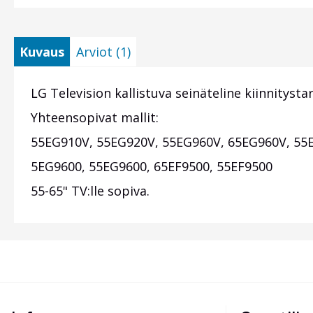
Kuvaus
Arviot (1)
LG Television kallistuva seinäteline kiinnityst
Yhteensopivat mallit:
55EG910V, 55EG920V, 55EG960V, 65EG960V, 55E
5EG9600, 55EG9600, 65EF9500, 55EF9500
55-65" TV:lle sopiva.