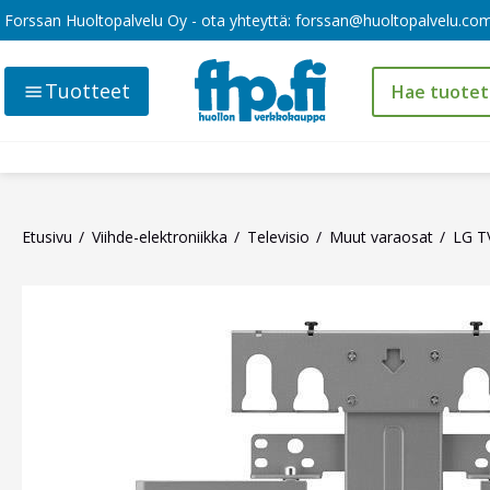
Forssan Huoltopalvelu Oy - ota yhteyttä:
forssan@huoltopalvelu.co
Tuotteet
Etusivu
Viihde-elektroniikka
Televisio
Muut varaosat
LG T