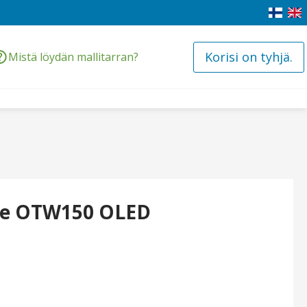
Korisi on tyhjä.
Mistä löydän mallitarran?
ine OTW150 OLED