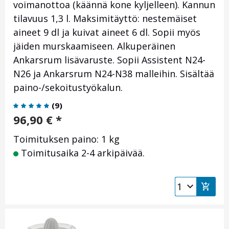
voimanottoa (käännä kone kyljelleen). Kannun
tilavuus 1,3 l. Maksimitäyttö: nestemäiset
aineet 9 dl ja kuivat aineet 6 dl. Sopii myös
jäiden murskaamiseen. Alkuperäinen
Ankarsrum lisävaruste. Sopii Assistent N24-
N26 ja Ankarsrum N24-N38 malleihin. Sisältää
paino-/sekoitustyökalun.
(
9
)
96,90
€
*
Toimituksen paino: 1 kg
Toimitusaika 2-4 arkipäivää.