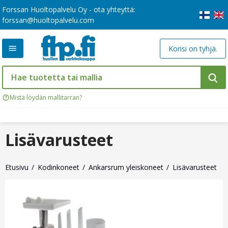
Forssan Huoltopalvelu Oy - ota yhteyttä:
forssan@huoltopalvelu.com
Korisi on tyhjä.
Mistä löydän mallitarran?
Lisävarusteet
Etusivu
Kodinkoneet
Ankarsrum yleiskoneet
Lisävarusteet