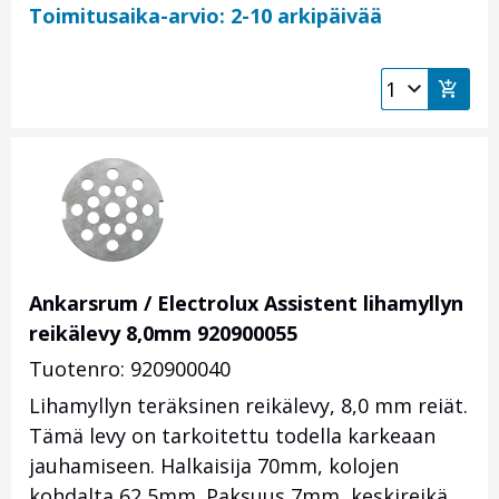
Toimitusaika-arvio: 2-10 arkipäivää
Ankarsrum / Electrolux Assistent lihamyllyn
reikälevy 8,0mm 920900055
Tuotenro: 920900040
Lihamyllyn teräksinen reikälevy, 8,0 mm reiät.
Tämä levy on tarkoitettu todella karkeaan
jauhamiseen. Halkaisija 70mm, kolojen
kohdalta 62,5mm. Paksuus 7mm, keskireikä