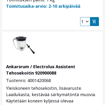
Toimitusaika-arvio: 2-10 arkipäivää
Ankarsrum / Electrolux Assistent
Tehosekoitin 920900088
Tuotenro: 4001420068
Yleiskoneen tehosekoitin, lisävaruste.
Laadukasta, kestävää särkymätöntä muovia.
Käytetään koneen kyljessä olevaa