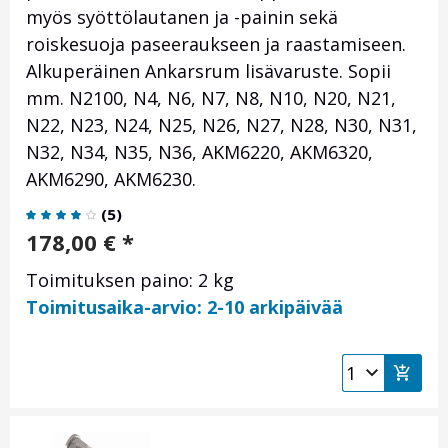
myös syöttölautanen ja -painin sekä
roiskesuoja paseeraukseen ja raastamiseen.
Alkuperäinen Ankarsrum lisävaruste. Sopii
mm. N2100, N4, N6, N7, N8, N10, N20, N21,
N22, N23, N24, N25, N26, N27, N28, N30, N31,
N32, N34, N35, N36, AKM6220, AKM6320,
AKM6290, AKM6230.
(
5
)
178,00
€
*
Toimituksen paino: 2 kg
Toimitusaika-arvio: 2-10 arkipäivää