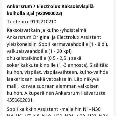
Ankarsrum / Electrolux Kaksoisvispilä
kulholla 3,5l (920900023)
Tuotenro: 9192210210
Kaksoisvatkain ja kulho -yhdistelmä
Ankarsrum Original ja Electrolux Assistent
yleiskoneisiin. Sopii kermavaahdoille (1 - 8 dl),
valkuaisvaahdoille (1 - 20 kpl),
ohukaistaikinoille (0,5 - 2,5 l) sekä
sokerikakkutaikinoille (1 -3 annosta). Sisältää:
kulhon, vispilät, vispilävaihteen, kulho-vaihde
laakeriosan, sekä vetoakselin. Läpinäkyvä
malli, korvaa suoraan aiemman valkoisen
kulhon. Alkuperäinen Ankarsrum lisävaruste.
4350602001.
Sopii kaikkiin Assistent -malleihin N1–N36: