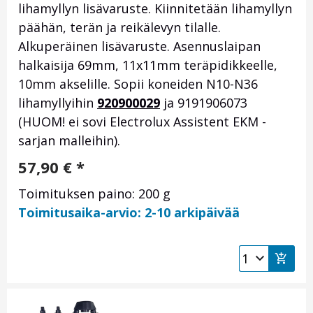
lihamyllyn lisävaruste. Kiinnitetään lihamyllyn
päähän, terän ja reikälevyn tilalle.
Alkuperäinen lisävaruste. Asennuslaipan
halkaisija 69mm, 11x11mm teräpidikkeelle,
10mm akselille. Sopii koneiden N10-N36
lihamyllyihin
920900029
ja 9191906073
(HUOM! ei sovi Electrolux Assistent EKM -
sarjan malleihin).
57,90
€
*
Toimituksen paino: 200 g
Toimitusaika-arvio: 2-10 arkipäivää