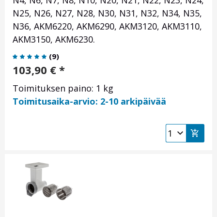
N4, N6, N7, N8, N10, N20, N21, N22, N23, N24,
N25, N26, N27, N28, N30, N31, N32, N34, N35,
N36, AKM6220, AKM6290, AKM3120, AKM3110,
AKM3150, AKM6230.
(
9
)
103,90
€
*
Toimituksen paino: 1 kg
Toimitusaika-arvio: 2-10 arkipäivää