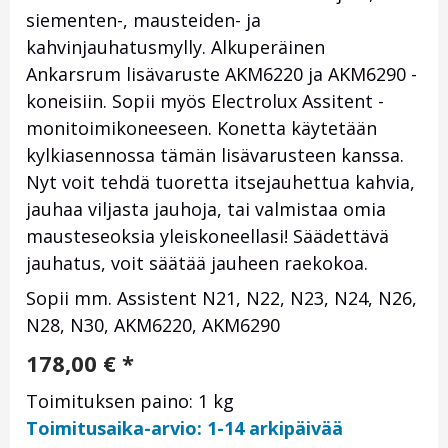
siementen-, mausteiden- ja
kahvinjauhatusmylly. Alkuperäinen
Ankarsrum lisävaruste AKM6220 ja AKM6290 -
koneisiin. Sopii myös Electrolux Assitent -
monitoimikoneeseen. Konetta käytetään
kylkiasennossa tämän lisävarusteen kanssa.
Nyt voit tehdä tuoretta itsejauhettua kahvia,
jauhaa viljasta jauhoja, tai valmistaa omia
mausteseoksia yleiskoneellasi! Säädettävä
jauhatus, voit säätää jauheen raekokoa.
Sopii mm. Assistent N21, N22, N23, N24, N26,
N28, N30, AKM6220, AKM6290
178,00
€
*
Toimituksen paino: 1 kg
Toimitusaika-arvio: 1-14 arkipäivää