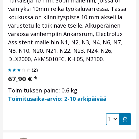
halkaisija 10 mm. Sopii malleihin, joissa on
vain yksi 10mm reikä työkaluvarressa. Tässä
koukussa on kiinnityspiste 10 mm akselilla
varustetulle taikinaveitselle. Alkuperäinen
varaosa vanhempiin Ankarsrum, Electrolux
Assistent malleihin N1, N2, N3, N4, N6, N7,
N8, N10, N20, N21, N22, N23, N24, N26,
DLX2000, AKM5010FC, KH 05, N2100.
(
2
)
67,90
€
*
Toimituksen paino: 0,6 kg
Toimitusaika-arvio: 2-10 arkipäivää