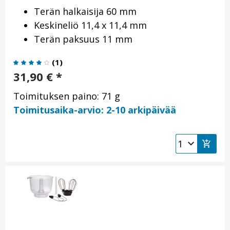
Terän halkaisija 60 mm
Keskineliö 11,4 x 11,4 mm
Terän paksuus 11 mm
(
1
)
31,90
€
*
Toimituksen paino: 71 g
Toimitusaika-arvio: 2-10 arkipäivää