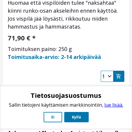
Huomaa että vispilöiden tulee "naksahtaa"
kiinni runko-osan akseleihin ennen käyttöä.
Jos vispilä jää löysästi, rikkoutuu niiden
hammastus ja hammasratas.
71,90
€
*
Toimituksen paino: 250 g
Toimitusaika-arvio: 2-14 arkipäivää
Tietosuojasuostumus
Sallin tietojeni käyttämisen markkinointiin,
lue lisää.
Ei
Kyllä