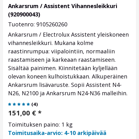
Ankarsrum / Assistent Vihannesleikkuri
(920900043)
Tuotenro: 9105260260
Ankarsrum / Electrolux Assistent yleiskoneen
vihannesleikkuri. Mukana kolme
raastinrumpua: viipalointiin, normaaliin
raastamiseen ja karkeaan raastamiseen.
Sisältää painimen. Kiinnitetään kyljellään
olevan koneen kulhoistukkaan. Alkuperäinen
Ankarsrum lisävaruste. Sopii Assistent N4-
N26, N2100 ja Ankarsrum N24-N36 malleihin.
(
4
)
151,00
€
*
Toimituksen paino: 1 kg
Toimitusaika-arvio: 4-10 arkipäivää