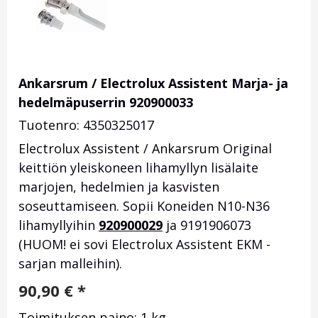
Ankarsrum / Electrolux Assistent Marja- ja
hedelmäpuserrin 920900033
Tuotenro: 4350325017
Electrolux Assistent / Ankarsrum Original
keittiön yleiskoneen lihamyllyn lisälaite
marjojen, hedelmien ja kasvisten
soseuttamiseen. Sopii Koneiden N10-N36
lihamyllyihin
920900029
ja 9191906073
(HUOM! ei sovi Electrolux Assistent EKM -
sarjan malleihin).
90,90
€
*
Toimituksen paino: 1 kg