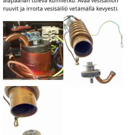
alapäähän tuleva kumiletku. Avaa vesisäiliön
ruuvit ja irroita vesisäiliö vetämällä kevyesti.