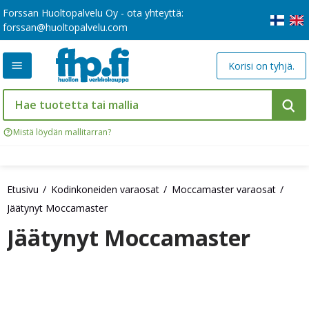
Forssan Huoltopalvelu Oy - ota yhteyttä:
forssan@huoltopalvelu.com
Korisi on tyhjä.
Mistä löydän mallitarran?
Etusivu
Kodinkoneiden varaosat
Moccamaster varaosat
Jäätynyt Moccamaster
Jäätynyt Moccamaster