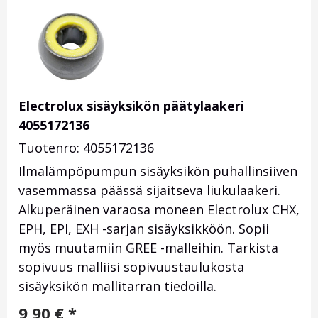
Electrolux sisäyksikön päätylaakeri
4055172136
Tuotenro: 4055172136
Ilmalämpöpumpun sisäyksikön puhallinsiiven
vasemmassa päässä sijaitseva liukulaakeri.
Alkuperäinen varaosa moneen Electrolux CHX,
EPH, EPI, EXH -sarjan sisäyksikköön. Sopii
myös muutamiin GREE -malleihin. Tarkista
sopivuus malliisi sopivuustaulukosta
sisäyksikön mallitarran tiedoilla.
9,90
€
*