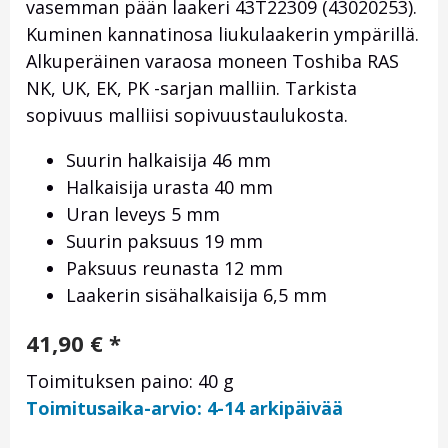
vasemman pään laakeri
43T22309 (
43020253).
Kuminen kannatinosa liukulaakerin ympärillä.
Alkuperäinen varaosa moneen Toshiba RAS
NK, UK, EK, PK -sarjan malliin. Tarkista
sopivuus malliisi sopivuustaulukosta.
Suurin halkaisija 46 mm
Halkaisija urasta 40 mm
Uran leveys 5 mm
Suurin paksuus 19 mm
Paksuus reunasta 12 mm
Laakerin sisähalkaisija 6,5 mm
41,90
€
*
Toimituksen paino: 40 g
Toimitusaika-arvio: 4-14 arkipäivää