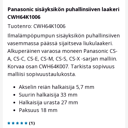
Panasonic sisäyksikön puhallinsiiven laakeri
CWH64K1006
Tuotenro: CWH64K1006
Ilmalämpöpumpun sisäyksikön puhallinsiiven
vasemmassa päässä sijaitseva liukulaakeri.
Alkuperäinen varaosa moneen Panasonic CS-
A, CS-C, CS-E, CS-M, CS-S, CS-X -sarjan malliin.
Korvaa osan CWH64K007. Tarkista sopivuus
malliisi sopivuustaulukosta.
Akselin reiän halkaisija 5,7 mm
Suurin halkaisija 33 mm
Halkaisija urasta 27 mm
Paksuus 18 mm
(
1
)