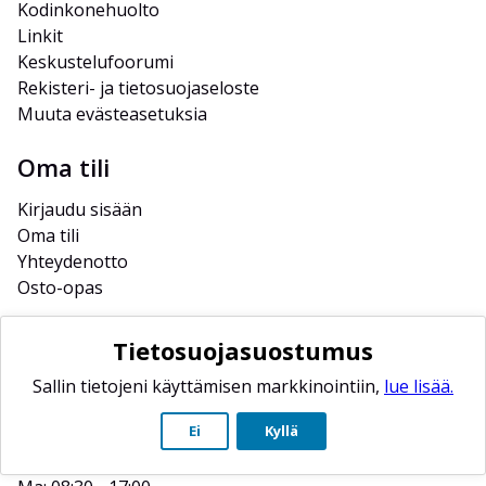
Kodinkonehuolto
Linkit
Keskustelufoorumi
Rekisteri- ja tietosuojaseloste
Muuta evästeasetuksia
Oma tili
Kirjaudu sisään
Oma tili
Yhteydenotto
Osto-opas
Yhteystiedot
Tietosuojasuostumus
Forssan huoltopalvelu Oy
Sallin tietojeni käyttämisen markkinointiin,
lue lisää.
Myymälä: Salkokatu 1, 30100 
Ei
Kyllä
Forssa