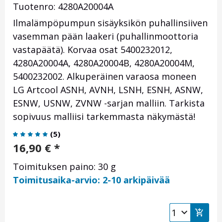
Tuotenro: 4280A20004A
Ilmalämpöpumpun sisäyksikön puhallinsiiven
vasemman pään laakeri (puhallinmoottoria
vastapäätä). Korvaa osat 5400232012,
4280A20004A, 4280A20004B, 4280A20004M,
5400232002. Alkuperäinen varaosa moneen
LG Artcool ASNH, AVNH, LSNH, ESNH, ASNW,
ESNW, USNW, ZVNW -sarjan malliin. Tarkista
sopivuus malliisi tarkemmasta näkymästä!
(
5
)
16,90
€
*
Toimituksen paino: 30 g
Toimitusaika-arvio: 2-10 arkipäivää