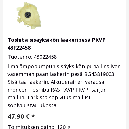
Toshiba sisäyksikön laakeripesä PKVP
43F22458
Tuotenro: 43022458
Ilmalämpöpumpun sisäyksikön puhallinsiiven
vasemman pään laakerin pesä BG43819003.
Sisältää laakerin. Alkuperäinen varaosa
moneen Toshiba RAS PAVP PKVP -sarjan
malliin. Tarkista sopivuus malliisi
sopivuustaulukosta.
47,90
€
*
Toimituksen paino: 120 g