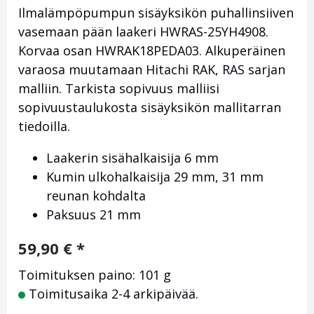
Ilmalämpöpumpun sisäyksikön puhallinsiiven
vasemaan pään laakeri HWRAS-25YH4908.
Korvaa osan HWRAK18PEDA03. Alkuperäinen
varaosa muutamaan Hitachi RAK, RAS sarjan
malliin. Tarkista sopivuus malliisi
sopivuustaulukosta sisäyksikön mallitarran
tiedoilla.
Laakerin sisähalkaisija 6 mm
Kumin ulkohalkaisija 29 mm, 31 mm
reunan kohdalta
Paksuus 21 mm
59,90
€
*
Toimituksen paino: 101 g
Toimitusaika 2-4 arkipäivää.