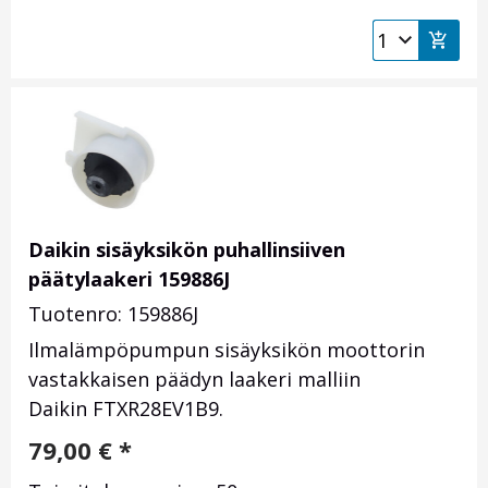
Daikin sisäyksikön puhallinsiiven
päätylaakeri 159886J
Tuotenro: 159886J
Ilmalämpöpumpun sisäyksikön moottorin
vastakkaisen päädyn laakeri malliin
Daikin FTXR28EV1B9.
79,00
€
*