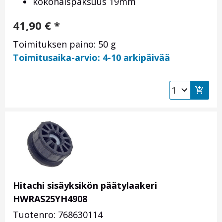
kokonaispaksuus 19mm
41,90
€
*
Toimituksen paino: 50 g
Toimitusaika-arvio: 4-10 arkipäivää
Hitachi sisäyksikön päätylaakeri
HWRAS25YH4908
Tuotenro: 768630114