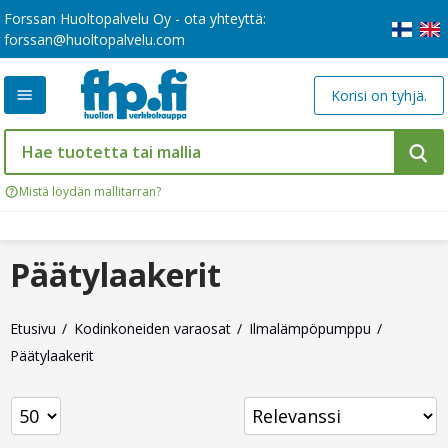
Forssan Huoltopalvelu Oy - ota yhteyttä:
forssan@huoltopalvelu.com
Korisi on tyhjä.
Mistä löydän mallitarran?
Päätylaakerit
Etusivu
Kodinkoneiden varaosat
Ilmalämpöpumppu
Päätylaakerit