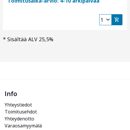
Toimitusaika-arvio: 4-10 arkipäivää
*
Sisältää ALV 25,5%
Info
Yhteystiedot
Toimitusehdot
Yhteydenotto
Varaosamyymälä