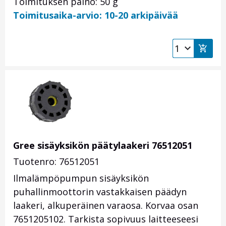
Toimituksen paino: 50 g
Toimitusaika-arvio: 10-20 arkipäivää
Gree sisäyksikön päätylaakeri 76512051
Tuotenro: 76512051
Ilmalämpöpumpun sisäyksikön
puhallinmoottorin vastakkaisen päädyn
laakeri, alkuperäinen varaosa. Korvaa osan
7651205102. Tarkista sopivuus laitteeseesi