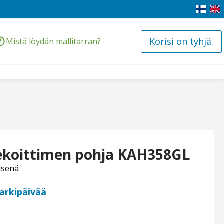
Korisi on tyhjä.
Mistä löydän mallitarran?
koittimen pohja KAH358GL
isenä
 arkipäivää