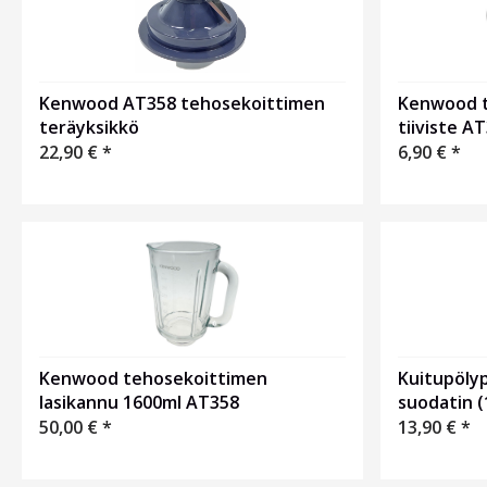
Kenwood AT358 tehosekoittimen
Kenwood t
teräyksikkö
tiiviste A
22,90
€
*
6,90
€
*
Kenwood tehosekoittimen
Kuitupölyp
lasikannu 1600ml AT358
suodatin 
50,00
€
*
13,90
€
*