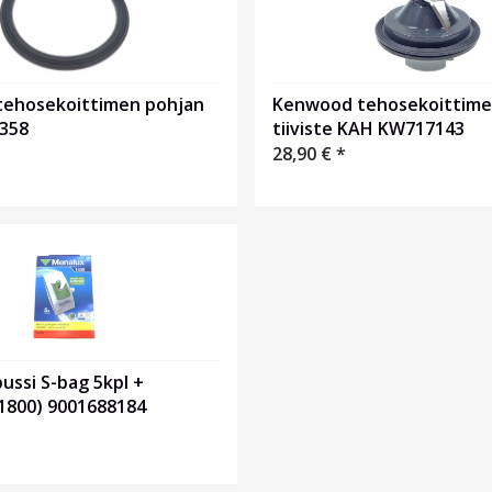
ehosekoittimen pohjan
Kenwood tehosekoittimen
T358
tiiviste KAH KW717143
28,90
€
*
ussi S-bag 5kpl +
(1800) 9001688184