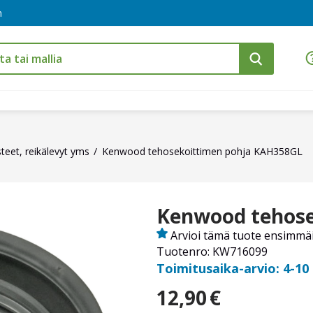
m
isteet, reikälevyt yms
Kenwood tehosekoittimen pohja KAH358GL
Kenwood tehose
Arvioi tämä tuote ensimmä
Tuotenro: KW716099
Toimitusaika-arvio: 4-10
12,90
€