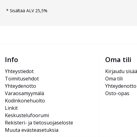
*
Sisältää ALV 25,5%
Info
Oma tili
Yhteystiedot
Kirjaudu sisä
Toimitusehdot
Oma tili
Yhteydenotto
Yhteydenotto
Varaosamyymälä
Osto-opas
Kodinkonehuolto
Linkit
Keskustelufoorumi
Rekisteri- ja tietosuojaseloste
Muuta evästeasetuksia