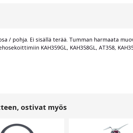
osa / pohja. Ei sisällä terää. Tumman harmaata muov
 tehosekoittimiin KAH359GL, KAH358GL, AT358, KAH3
tteen, ostivat myös