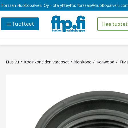
Forssan Huoltopalvelu Oy - ota yhteyttä:
forssan@huoltopalvelu.co
Tuotteet
Etusivu
Kodinkoneiden varaosat
Yleiskone
Kenwood
Tiiv