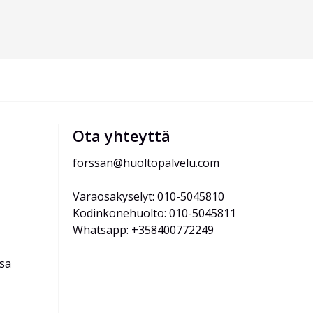
Ota yhteyttä
forssan@huoltopalvelu.com
Varaosakyselyt: 010-5045810
Kodinkonehuolto: 010-5045811
Whatsapp: +358400772249
ssa