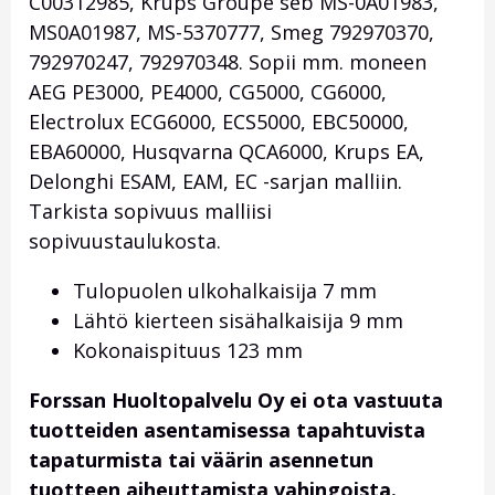
C00312985, Krups Groupe seb MS-0A01983,
MS0A01987, MS-5370777, Smeg 792970370,
792970247, 792970348. Sopii mm. moneen
AEG PE3000, PE4000, CG5000, CG6000,
Electrolux ECG6000, ECS5000, EBC50000,
EBA60000, Husqvarna QCA6000, Krups EA,
Delonghi ESAM, EAM, EC -sarjan malliin.
Tarkista sopivuus malliisi
sopivuustaulukosta.
Tulopuolen ulkohalkaisija 7 mm
Lähtö kierteen sisähalkaisija 9 mm
Kokonaispituus 123 mm
Forssan Huoltopalvelu Oy ei ota vastuuta
tuotteiden asentamisessa tapahtuvista
tapaturmista tai väärin asennetun
tuotteen aiheuttamista vahingoista.