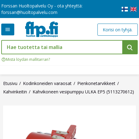
Forssan Huoltopalvelu Oy - ota yhteyttä:
forssan@huoltopalvelu.com
Korisi on tyhjä.
Mistä löydän mallitarran?
Etusivu
Kodinkoneiden varaosat
Pienkonetarvikkeet
Kahvinkeitin
Kahvikoneen vesipumppu ULKA EP5 (5113270612)