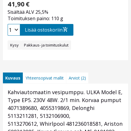
41,90
€
Sisältää ALV 25,5%
Toimituksen paino: 110 g
Lisää ostoskoriin
Kysy
Pakkaus- ja toimituskulut
Kuvaus
Yhteensopivat mallit
Arviot (2)
Kahviautomaatin vesipumppu. ULKA Model E,
Type EP5. 230V 48W. 2/1 min. Korvaa pumput
4071389680, 4055319869, Delonghi
5113211281, 5132106900,
5113270612, Whirlpool 481236018581, Ariston