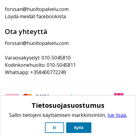
forssan@huoltopalvelu.com
Löydä meidät facebookista
Ota yhteyttä
forssan@huoltopalvelu.com
Varaosakyselyt: 010-5045810
Kodinkonehuolto: 010-5045811
Whatsapp: +358400772249
Tietosuojasuostumus
Sallin tietojeni käyttämisen markkinointiin,
lue lisää.
Ei
Kyllä