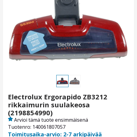
Electrolux Ergorapido ZB3212
rikkaimurin suulakeosa
(2198854990)
Arvioi tämä tuote ensimmäisenä
Tuotenro: 140061807057
Toimitusaika-arvio: 2-7 arkipäivää