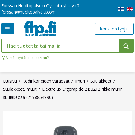
Forssan Huoltopalvelu Oy - ota yhteyttä:
forssan@huoltopalvelu.com
Korisi on tyhjä.
Mistä löydän mallitarran?
Etusivu
Kodinkoneiden varaosat
Imuri
Suulakkeet
Suulakkeet, muut
Electrolux Ergorapido ZB3212 rikkaimurin
suulakeosa (2198854990)