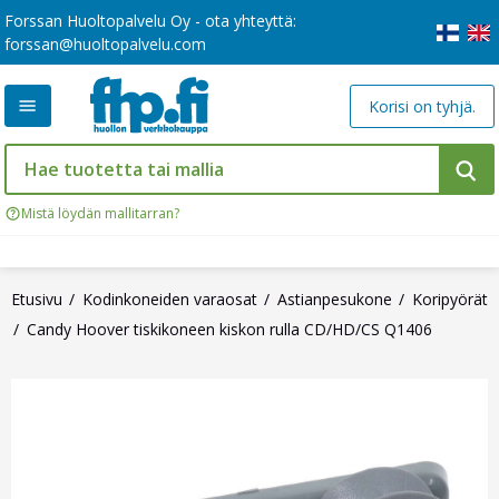
Forssan Huoltopalvelu Oy - ota yhteyttä:
forssan@huoltopalvelu.com
Korisi on tyhjä.
Mistä löydän mallitarran?
Etusivu
Kodinkoneiden varaosat
Astianpesukone
Koripyörät
Candy Hoover tiskikoneen kiskon rulla CD/HD/CS Q1406