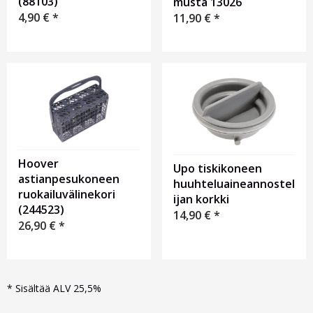
(88103)
musta 13026
4,90
€
*
11,90
€
*
Hoover
Upo tiskikoneen
astianpesukoneen
huuhteluaineannostel
ruokailuvälinekori
ijan korkki
(244523)
14,90
€
*
26,90
€
*
*
Sisältää ALV 25,5%