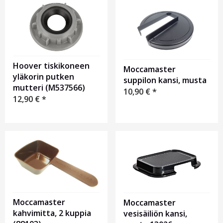
Hoover tiskikoneen
Moccamaster
yläkorin putken
suppilon kansi, musta
mutteri (M537566)
10,90
€
*
12,90
€
*
Moccamaster
Moccamaster
kahvimitta, 2 kuppia
vesisäiliön kansi,