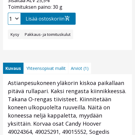
Sisältää ALV 25,5%
Toimituksen paino: 30 g
Lisää ostoskoriin
Kysy
Pakkaus- ja toimituskulut
Kuvaus
Yhteensopivat mallit
Arviot (1)
Astianpesukoneen yläkorin kiskoa paikallaan
pitävä rullapari. Kaksi rengasta kiinnikkeessä.
Takana O-rengas tiivisteet. Kiinnitetään
koneen ulkopuolelta ruuveilla. Näitä on
koneessa neljä kappaletta, myydään
yksittäin. Korvaa osat Candy Hoover
49024364, 49025291, 49015552, Sogedis