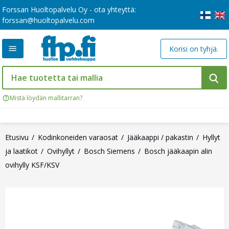
Forssan Huoltopalvelu Oy - ota yhteyttä:
forssan@huoltopalvelu.com
Korisi on tyhjä.
Mistä löydän mallitarran?
Etusivu
Kodinkoneiden varaosat
Jääkaappi / pakastin
Hyllyt
ja laatikot
Ovihyllyt
Bosch Siemens
Bosch jääkaapin alin
ovihylly KSF/KSV