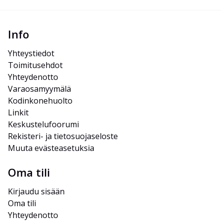
Info
Yhteystiedot
Toimitusehdot
Yhteydenotto
Varaosamyymälä
Kodinkonehuolto
Linkit
Keskustelufoorumi
Rekisteri- ja tietosuojaseloste
Muuta evästeasetuksia
Oma tili
Kirjaudu sisään
Oma tili
Yhteydenotto