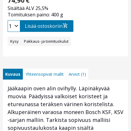
74,90
€
Sisältää ALV 25,5%
Toimituksen paino: 400 g
Lisää ostoskoriin
Kysy
Pakkaus- ja toimituskulut
Kuvaus
Yhteensopivat mallit
Arviot (1)
Jääkaapin oven alin ovihylly. Läpinäkyvää
muovia. Päädyissä valkoiset koristeet ja
etureunassa teräksen värinen koristelista.
Alkuperäinen varaosa moneen Bosch KSF, KSV
-sarjan malliin. Tarkista sopivuus malliisi
sopivuustaulukosta kaapin sisältä