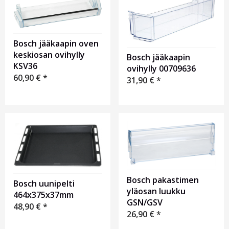
Bosch jääkaapin oven
keskiosan ovihylly
Bosch jääkaapin
KSV36
ovihylly 00709636
60,90
€
*
31,90
€
*
Bosch pakastimen
Bosch uunipelti
yläosan luukku
464x375x37mm
GSN/GSV
48,90
€
*
26,90
€
*