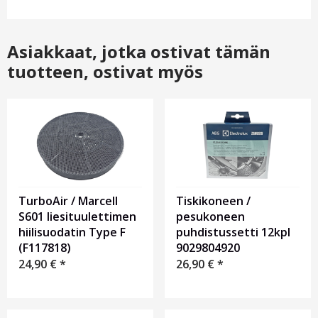
Asiakkaat, jotka ostivat tämän
tuotteen, ostivat myös
TurboAir / Marcell
Tiskikoneen /
S601 liesituulettimen
pesukoneen
hiilisuodatin Type F
puhdistussetti 12kpl
(F117818)
9029804920
24,90
€
*
26,90
€
*