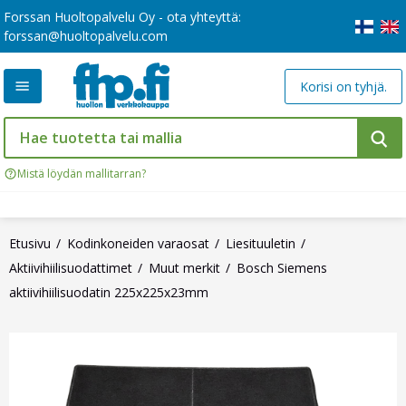
Forssan Huoltopalvelu Oy - ota yhteyttä:
forssan@huoltopalvelu.com
Korisi on tyhjä.
Mistä löydän mallitarran?
Etusivu
Kodinkoneiden varaosat
Liesituuletin
Aktiivihiilisuodattimet
Muut merkit
Bosch Siemens
aktiivihiilisuodatin 225x225x23mm