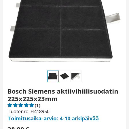
Bosch Siemens aktiivihiilisuodatin
225x225x23mm
(1)
Tuotenro: H418950
Toimitusaika-arvio: 4-10 arkipäivää