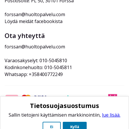
Postiosoite: PL 50, 30101 Forssa
forssan@huoltopalvelu.com
Löydä meidät facebookista
Ota yhteyttä
forssan@huoltopalvelu.com
Varaosakyselyt: 010-5045810
Kodinkonehuolto: 010-5045811
Whatsapp: +358400772249
Tietosuojasuostumus
Sallin tietojeni käyttämisen markkinointiin,
lue lisää.
Ei
Kyllä