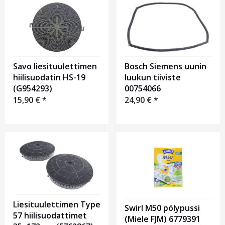
Savo liesituulettimen
Bosch Siemens uunin
hiilisuodatin HS-19
luukun tiiviste
(G954293)
00754066
15,90
€
*
24,90
€
*
Liesituulettimen Type
Swirl M50 pölypussi
57 hiilisuodattimet
(Miele FJM) 6779391