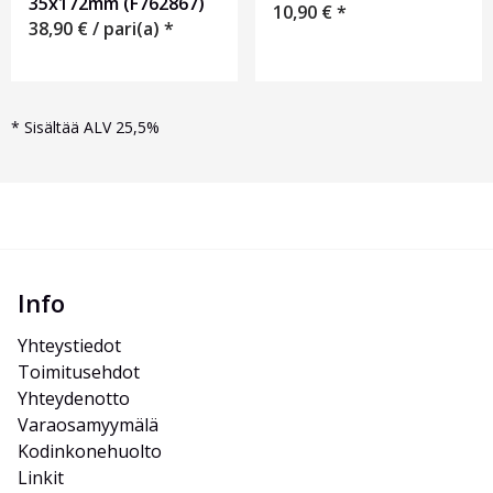
35x172mm (F762867)
10,90
€
*
38,90
€
/ pari(a) *
*
Sisältää ALV 25,5%
Info
Yhteystiedot
Toimitusehdot
Yhteydenotto
Varaosamyymälä
Kodinkonehuolto
Linkit