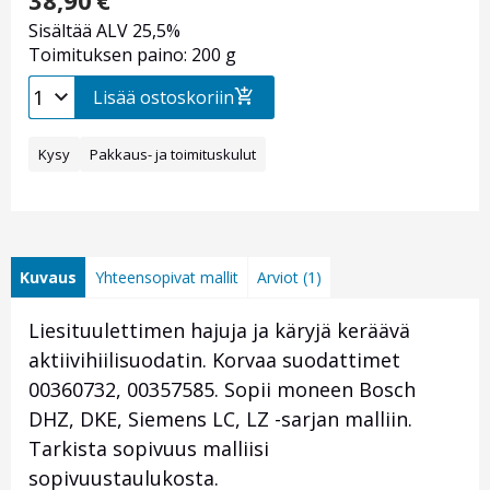
38,90
€
Sisältää ALV 25,5%
Toimituksen paino: 200 g
Lisää ostoskoriin
Kysy
Pakkaus- ja toimituskulut
Kuvaus
Yhteensopivat mallit
Arviot (1)
Liesituulettimen hajuja ja käryjä keräävä
aktiivihiilisuodatin. Korvaa suodattimet
00360732, 00357585. Sopii moneen Bosch
DHZ, DKE, Siemens LC, LZ -sarjan malliin.
Tarkista sopivuus malliisi
sopivuustaulukosta.