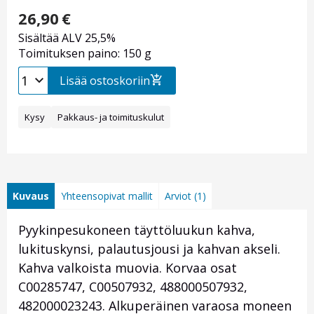
26,90
€
Sisältää ALV 25,5%
Toimituksen paino: 150 g
Lisää ostoskoriin
Kysy
Pakkaus- ja toimituskulut
Kuvaus
Yhteensopivat mallit
Arviot (1)
Pyykinpesukoneen täyttöluukun kahva,
lukituskynsi, palautusjousi ja kahvan akseli.
Kahva valkoista muovia. Korvaa osat
C00285747, C00507932, 488000507932,
482000023243. Alkuperäinen varaosa moneen