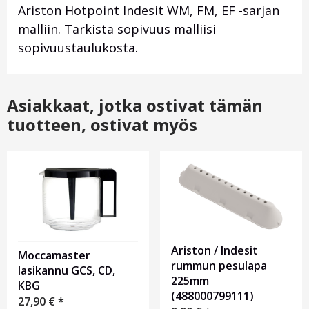
Ariston Hotpoint Indesit WM, FM, EF -sarjan
malliin. Tarkista sopivuus malliisi
sopivuustaulukosta.
Asiakkaat, jotka ostivat tämän
tuotteen, ostivat myös
Ariston / Indesit
Moccamaster
rummun pesulapa
lasikannu GCS, CD,
225mm
KBG
(488000799111)
27,90
€
*