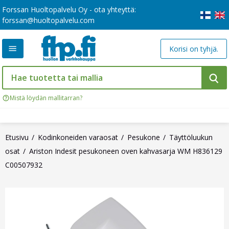
Forssan Huoltopalvelu Oy - ota yhteyttä:
forssan@huoltopalvelu.com
Korisi on tyhjä.
Mistä löydän mallitarran?
Etusivu
Kodinkoneiden varaosat
Pesukone
Täyttöluukun
osat
Ariston Indesit pesukoneen oven kahvasarja WM H836129
C00507932