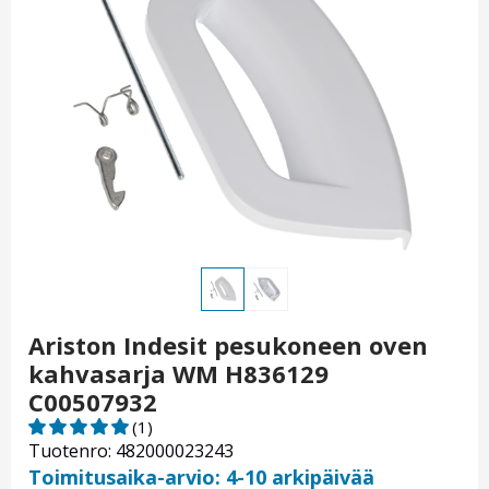
Ariston Indesit pesukoneen oven
kahvasarja WM H836129
C00507932
(1)
Tuotenro: 482000023243
Toimitusaika-arvio: 4-10 arkipäivää