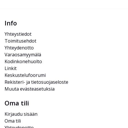
Info
Yhteystiedot
Toimitusehdot
Yhteydenotto
Varaosamyymälä
Kodinkonehuolto
Linkit
Keskustelufoorumi
Rekisteri- ja tietosuojaseloste
Muuta evästeasetuksia
Oma tili
Kirjaudu sisään
Oma tili
Yhteydenotto