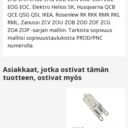
EOG EOC, Elektro Helios SK, Husqvarna QCB
QCE QSG QSI, IKEA, Rosenlew RK RKK RMK RKL
RML, Zanussi ZCV ZOU ZOB ZOD ZOF ZCG
ZOA ZOP -sarjan malliin. Tarkista sopivuus
malliisi sopivuustaulukosta PROD/PNC
numerolla.
Asiakkaat, jotka ostivat tämän
tuotteen, ostivat myös
Otsikko
1