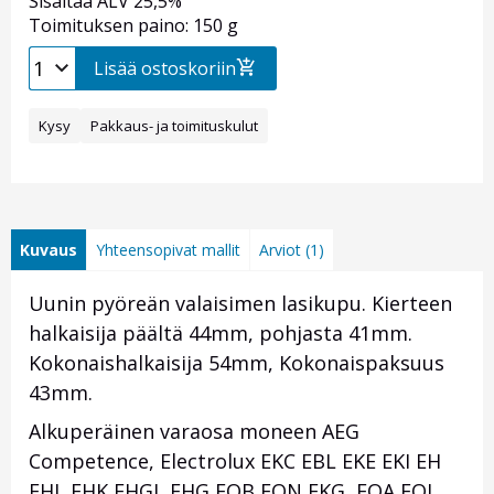
Sisältää ALV 25,5%
Toimituksen paino: 150 g
Lisää ostoskoriin
Kysy
Pakkaus- ja toimituskulut
Kuvaus
Yhteensopivat mallit
Arviot (1)
Uunin pyöreän valaisimen lasikupu. Kierteen
halkaisija päältä 44mm, pohjasta 41mm.
Kokonaishalkaisija 54mm, Kokonaispaksuus
43mm.
Alkuperäinen varaosa moneen AEG
Competence, Electrolux EKC EBL EKE EKI EH
EHL EHK EHGL EHG EOB EON EKG EOA EOL