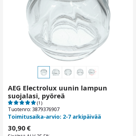
AEG Electrolux uunin lampun
suojalasi, pyöreä
(1)
Tuotenro: 3879376907
Toimitusaika-arvio: 2-7 arkipäivää
30,90
€