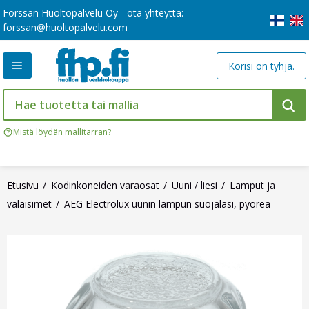
Forssan Huoltopalvelu Oy - ota yhteyttä:
forssan@huoltopalvelu.com
Korisi on tyhjä.
Mistä löydän mallitarran?
Etusivu
Kodinkoneiden varaosat
Uuni / liesi
Lamput ja
valaisimet
AEG Electrolux uunin lampun suojalasi, pyöreä