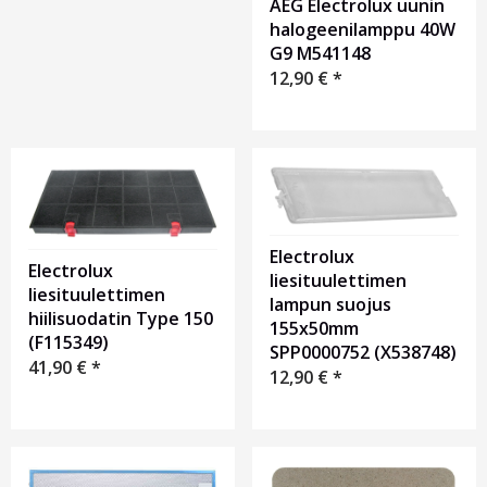
AEG Electrolux uunin
halogeenilamppu 40W
G9 M541148
12,90
€
*
Electrolux
Electrolux
liesituulettimen
liesituulettimen
lampun suojus
hiilisuodatin Type 150
155x50mm
(F115349)
SPP0000752 (X538748)
41,90
€
*
12,90
€
*