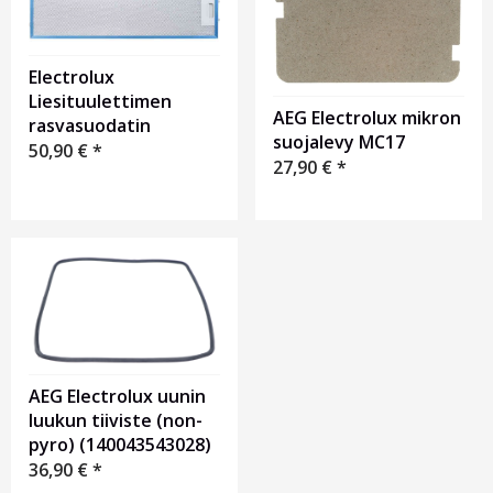
Electrolux
Liesituulettimen
AEG Electrolux mikron
rasvasuodatin
suojalevy MC17
50,90
€
*
27,90
€
*
AEG Electrolux uunin
luukun tiiviste (non-
pyro) (140043543028)
36,90
€
*