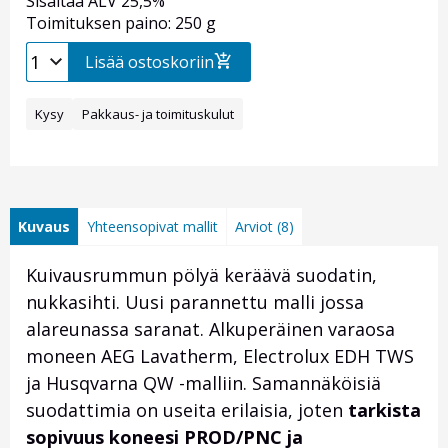
Sisältää ALV 25,5%
Toimituksen paino: 250 g
Lisää ostoskoriin
Kysy
Pakkaus- ja toimituskulut
Kuvaus
Yhteensopivat mallit
Arviot (8)
Kuivausrummun pölyä keräävä suodatin,
nukkasihti. Uusi parannettu malli jossa
alareunassa saranat. Alkuperäinen varaosa
moneen AEG Lavatherm, Electrolux EDH TWS
ja Husqvarna QW -malliin. Samannäköisiä
suodattimia on useita erilaisia, joten
tarkista
sopivuus koneesi PROD/PNC ja