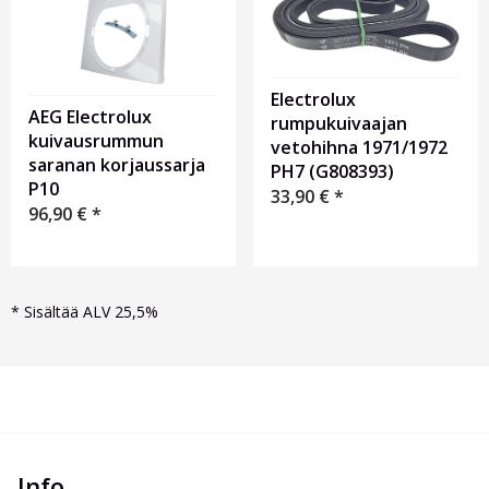
Electrolux
AEG Electrolux
rumpukuivaajan
kuivausrummun
vetohihna 1971/1972
saranan korjaussarja
PH7 (G808393)
P10
33,90
€
*
96,90
€
*
*
Sisältää ALV 25,5%
Info