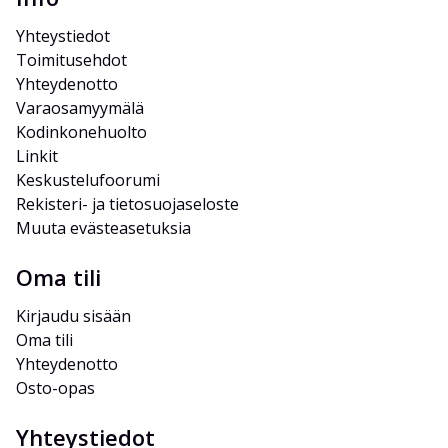
Yhteystiedot
Toimitusehdot
Yhteydenotto
Varaosamyymälä
Kodinkonehuolto
Linkit
Keskustelufoorumi
Rekisteri- ja tietosuojaseloste
Muuta evästeasetuksia
Oma tili
Kirjaudu sisään
Oma tili
Yhteydenotto
Osto-opas
Yhteystiedot