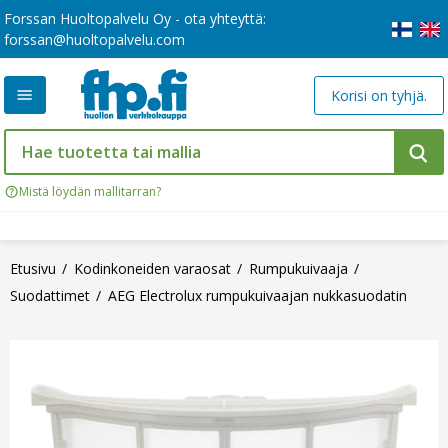
Forssan Huoltopalvelu Oy - ota yhteyttä:
forssan@huoltopalvelu.com
Korisi on tyhjä.
Mistä löydän mallitarran?
Etusivu
Kodinkoneiden varaosat
Rumpukuivaaja
Suodattimet
AEG Electrolux rumpukuivaajan nukkasuodatin