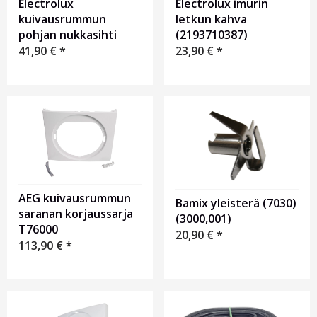
Electrolux
Electrolux imurin
kuivausrummun
letkun kahva
pohjan nukkasihti
(2193710387)
41,90
€
*
23,90
€
*
AEG kuivausrummun
Bamix yleisterä (7030)
saranan korjaussarja
(3000,001)
T76000
20,90
€
*
113,90
€
*