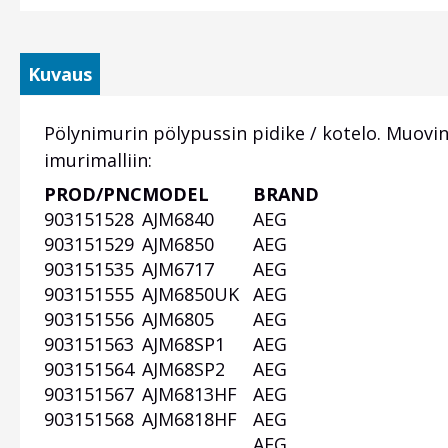
Kuvaus
Pölynimurin pölypussin pidike / kotelo. Muovi
imurimalliin:
PROD/PNC
MODEL
BRAND
Otsikko
903151528
AJM6840
AEG
1
903151529
AJM6850
AEG
903151535
AJM6717
AEG
903151555
AJM6850UK
AEG
903151556
AJM6805
AEG
903151563
AJM68SP1
AEG
903151564
AJM68SP2
AEG
903151567
AJM6813HF
AEG
903151568
AJM6818HF
AEG
AEG