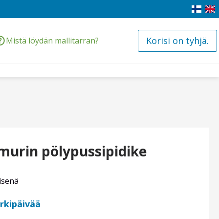
Korisi on tyhjä.
Mistä löydän mallitarran?
imurin pölypussipidike
isenä
arkipäivää